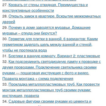
27.
Кровать от стены откидная. Преимущества и
конструктивные особенности
28.
Открыть замок в квартире. Вскрытие межкомнатных
дверей
29.
Почему в доме заводятся муравьи. Домашние
муравьи – откуда они берутся?
30.
Герметик для плитки в ванной. 6 вариантов: Каким
герметиком заделать щель между ванной и стеной,
чтобы не протекала вода
31.
Бортики в ванную комнату. Вариант 2: пластиковые
32.
Как подсоединить светодиодную лампу к проводке с
двумя проводами. Подключение светильника своими
руками — пошаговая инструкция с фото и видео.
Правила монтажа + схема подключения
33.
Прокладка металлопластиковых труб. Как провести
монтаж металлопластиковых труб своими руками:
инструкция, правила
34.
Садовые фигурки своими руками из цемента и