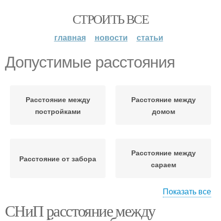
СТРОИТЬ ВСЕ
главная
новости
статьи
Допустимые расстояния
Расстояние между
Расстояние между
постройками
домом
Расстояние между
Расстояние от забора
сараем
Показать все
СНиП расстояние между
Расстояние до
Расстояния от
соседнего участка
надворных построек