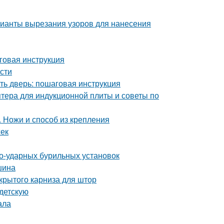
рианты вырезания узоров для нанесения
говая инструкция
сти
ть дверь: пошаговая инструкция
птера для индукционной плиты и советы по
. Ножи и способ из крепления
жек
о-ударных бурильных установок
шина
крытого карниза для штор
 детскую
ала