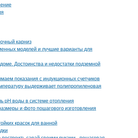
нение
ия
лочный карниз
еменных моделей и лучшие варианты для
 доме. Достоинства и недостатки подземной
нимаем показания с индукционных счетчиков
температуру выдерживает полипропиленовая
ль pH воды в системе отопления
 размеры и фото пошагового изготовления
тойких красок для ванной
одки
 построить сарай своими руками - пошаговая