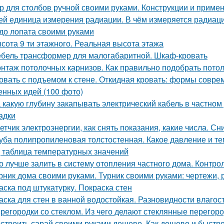
р для столбов ручной своими руками. Конструкции и приме
ей единица измерения радиации. В чём измеряется радиац
до лопата своими руками
сота 9 ти этажного. Реальная высота этажа
бель трансформер для малогабаритной. Шкаф-кровать
нтаж потолочных карнизов. Как правильно подобрать пото
овать с подъемом к стене. Откидная кровать: формы совр
енных идей (100 фото)
 какую глубину закапывать электрический кабель в частном
адки
етчик электроэнергии, как снять показания, какие числа. С
уба полипропиленовая толстостенная. Какое давление и 
, таблица температурных значений
о лучше залить в систему отопления частного дома. Контро
рник дома своими руками. Турник своими руками: чертежи,
аска под штукатурку. Покраска стен
аска для стен в ванной водостойкая. Разновидности влагос
регородки со стеклом. Из чего делают стеклянные перегор
строить сарай своими руками дешево. Как дешево и быстро