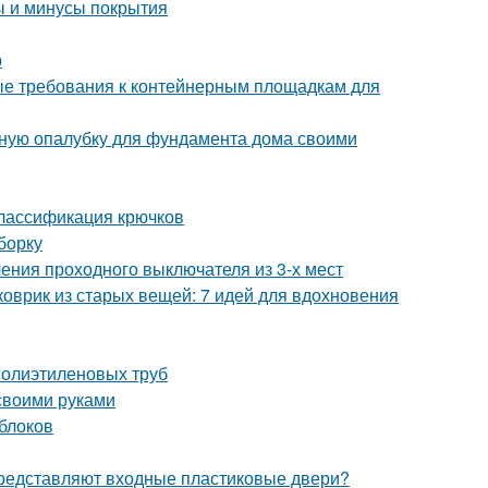
ы и минусы покрытия
р
ые требования к контейнерным площадкам для
льную опалубку для фундамента дома своими
Классификация крючков
борку
ения проходного выключателя из 3-х мест
коврик из старых вещей: 7 идей для вдохновения
полиэтиленовых труб
своими руками
 блоков
 представляют входные пластиковые двери?