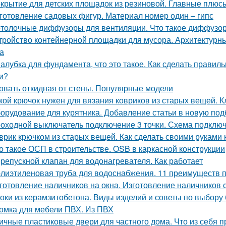
крытие для детских площадок из резиновой. Главные плюс
готовление садовых фигур. Материал номер один – гипс
толочные диффузоры для вентиляции. Что такое диффузо
тройство контейнерной площадки для мусора. Архитектурн
а
алубка для фундамента, что это такое. Как сделать прави
и?
овать откидная от стены. Популярные модели
кой крючок нужен для вязания ковриков из старых вещей. 
орудование для курятника. Добавление статьи в новую под
оходной выключатель подключение 3 точки. Схема подключ
врик крючком из старых вещей. Как сделать своими руками 
о такое ОСП в строительстве. OSB в каркасной конструкции
репускной клапан для водонагревателя. Как работает
лиэтиленовая труба для водоснабжения. 11 преимуществ 
готовление наличников на окна. Изготовление наличников 
оки из керамзитобетона. Виды изделий и советы по выбору
омка для мебели ПВХ. Из ПВХ
ичные пластиковые двери для частного дома. Что из себя