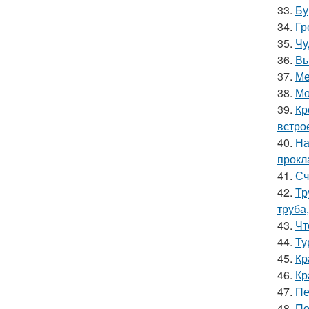
33.
Бу
34.
Гр
35.
Чу
36.
Вы
37.
Ме
38.
Мо
39.
Кр
встро
40.
На
прокл
41.
Сч
42.
Тр
труба
43.
Чт
44.
Ту
45.
Кр
46.
Кр
47.
Пе
48.
По