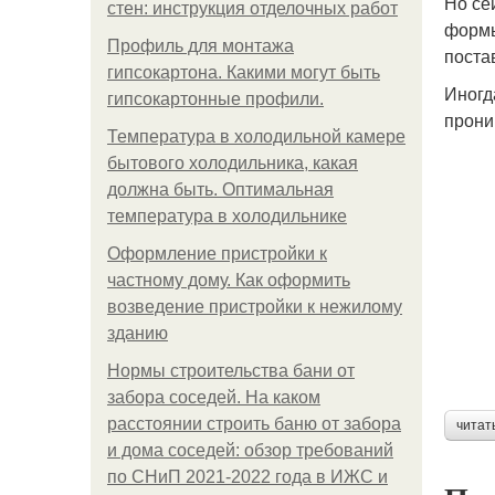
Но се
стен: инструкция отделочных работ
формы
Профиль для монтажа
поста
гипсокартона. Какими могут быть
Иногд
гипсокартонные профили.
прони
Температура в холодильной камере
бытового холодильника, какая
должна быть. Оптимальная
температура в холодильнике
Оформление пристройки к
частному дому. Как оформить
возведение пристройки к нежилому
зданию
Нормы строительства бани от
забора соседей. На каком
расстоянии строить баню от забора
читат
и дома соседей: обзор требований
по СНиП 2021-2022 года в ИЖС и