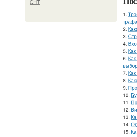
Пос
СНТ
1.
Тра
трафа
2.
Как
3.
Стр
4.
Вхо
5.
Как
6.
Как
выбор
7.
Как
8.
Как
9.
Про
10.
Бу
11.
Пр
12.
Ви
13.
Ка
14.
От
15.
Ка