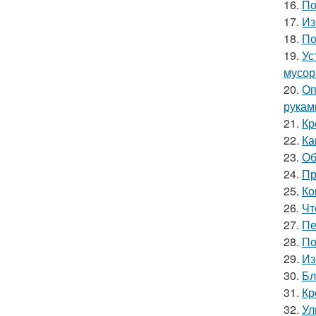
16.
По
17.
Из
18.
По
19.
Ус
мусор
20.
Оп
рукам
21.
Кр
22.
Ка
23.
Об
24.
Пр
25.
Ко
26.
Чт
27.
Пе
28.
По
29.
Из
30.
Бл
31.
Кр
32.
Ул