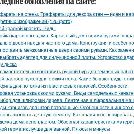
ледние обновления на сайте:
фареты на стены. Трафареты для декора стен — идеи и ва
ретных изображений (125 фото)
ой краской красить. Виды
ойка каркасного дома. Каркасный дом своими руками: поша
дные двери пвх для частного дома. Конструкция и особенно
 поставить межкомнатные двери своими руками. Как замени
 выбрать адаптер для индукционной плиты. Устройство ада
у диска
 самостоятельно изготовить ручной бур для земляных работ
ой раствор нужен для стяжки пола. Какие бывают виды стя
филь для потолка из пластиковых панелей. Особенности
ровая установка своими руками. Виды самодельных канатн
ибор для шлифовки дерева. Ленточная шлифовальная ма
ды карнизов для штор потолочные. Особенности шинного с
к организовать детскую комнату. Как правильно зонировать
делка дома пенопластом. Обзорная характеристика матери
кой герметик лучше для ванной. Плюсы и минусы