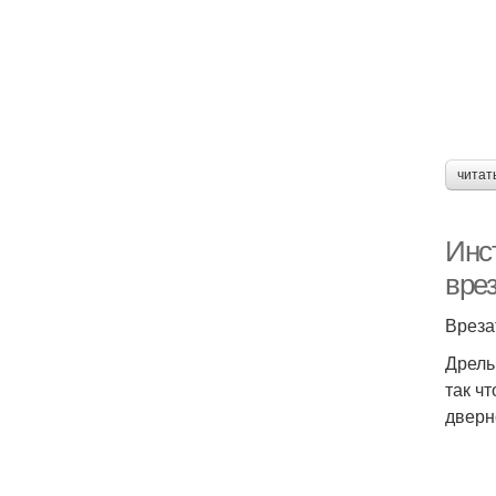
читат
Инс
вре
Вреза
Дрель
так ч
дверн