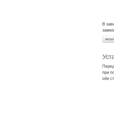
В зав
замко
читат
Уст
Перед
при п
обе с