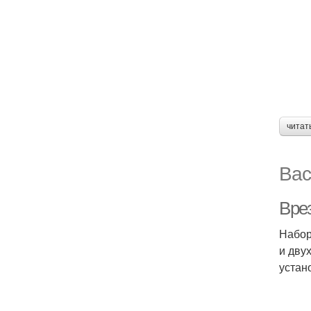
читат
Вас
Вре
Набор
и дву
устан