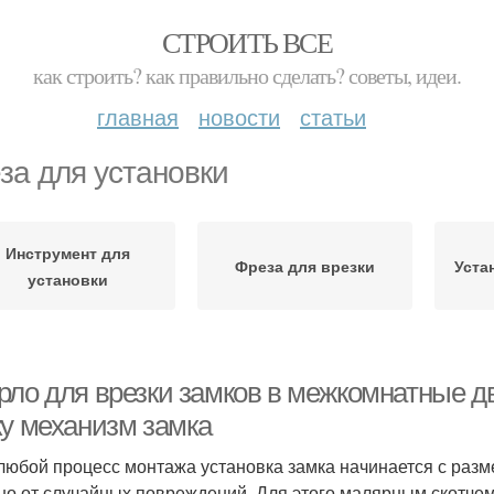
СТРОИТЬ ВСЕ
как строить? как правильно сделать? советы, идеи.
главная
новости
статьи
за для установки
Инструмент для
Фреза для врезки
Уста
установки
рло для врезки замков в межкомнатные д
ку механизм замка
 любой процесс монтажа установка замка начинается с разм
но от случайных повреждений. Для этого малярным скотчем