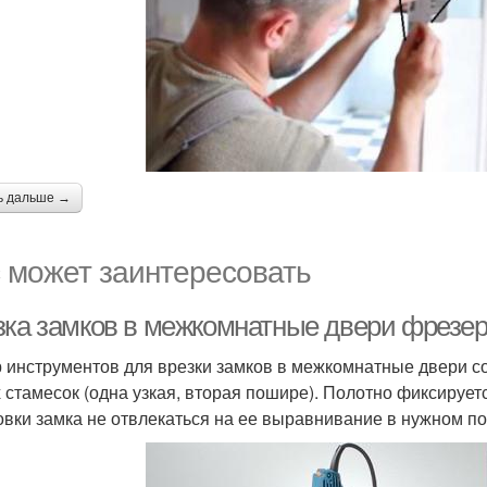
ь дальше →
 может заинтересовать
зка замков в межкомнатные двери фрезер
 инструментов для врезки замков в межкомнатные двери со
х стамесок (одна узкая, вторая пошире). Полотно фиксируе
овки замка не отвлекаться на ее выравнивание в нужном п