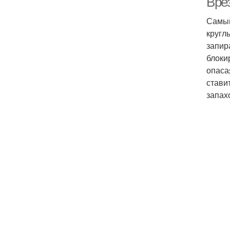
Вре
Самый
кругл
запир
блоки
опаса
стави
запах