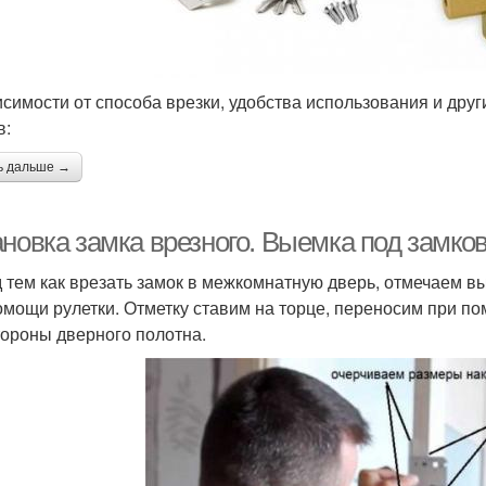
исимости от способа врезки, удобства использования и дру
в:
ь дальше →
ановка замка врезного. Выемка под замко
 тем как врезать замок в межкомнатную дверь, отмечаем в
омощи рулетки. Отметку ставим на торце, переносим при по
тороны дверного полотна.