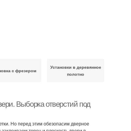
Установки в деревянное
новка с фрезером
полотно
вери. Выборка отверстий под
етки. Но перед этим обезопасим дверное
 заклеиваем торец и плоскость двери в