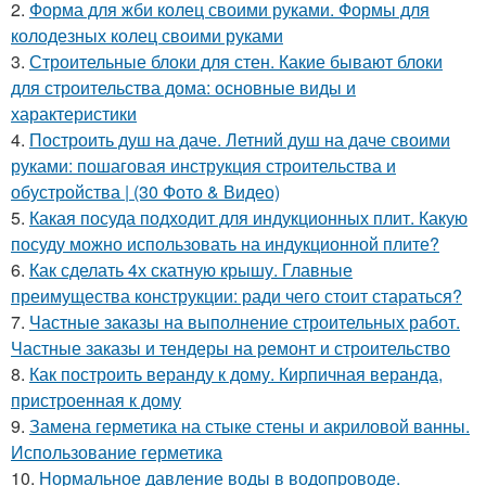
2.
Форма для жби колец своими руками. Формы для
колодезных колец своими руками
3.
Строительные блоки для стен. Какие бывают блоки
для строительства дома: основные виды и
характеристики
4.
Построить душ на даче. Летний душ на даче своими
руками: пошаговая инструкция строительства и
обустройства | (30 Фото & Видео)
5.
Какая посуда подходит для индукционных плит. Какую
посуду можно использовать на индукционной плите?
6.
Как сделать 4х скатную крышу. Главные
преимущества конструкции: ради чего стоит стараться?
7.
Частные заказы на выполнение строительных работ.
Частные заказы и тендеры на ремонт и строительство
8.
Как построить веранду к дому. Кирпичная веранда,
пристроенная к дому
9.
Замена герметика на стыке стены и акриловой ванны.
Использование герметика
10.
Нормальное давление воды в водопроводе.