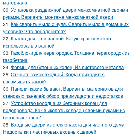
материала
30.
Установка раздвижной двери межкомнатной своими
руками. Варианты монтажа межкомнатной двери
31.
Как сварить мыло с нуля. Сварить мыло в домашних
условиях: что понадобится?
32.
Краска для стен ванной. Какую краску можно
использовать в ванной
33.
Газоблоки для перегородок. Толщина перегородок из
газобетона
34.
Формы для бетонных колец. Из листового металла
35.
Открыть замок входной. Когда приходится
взламывать замок?
36.
Панели, какие бывают. Варианты материалов для
стеновых панелей: обзор преимуществ и недостатков
37.
Устройство колодца из бетонных колец для
водопровода. Как выкопать колодец своими руками из
бетонных колец?
38.
Входные двери из стеклопакета для частного дома.
Недостатки пластиковых входных дверей