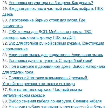
28.
Установка регулятора на батарею. Как делать?
29.
Входная дверь пвх в частный дом. Как выбрать ПВХ-
дверь
30.
Изготовление барных стоек для кухни. Где
разместить
31.
ПВХ кромка для ДСП. Мебельная кромка ПВХ:
размеры, как клеить кромку ПВХ на ДСП
32.
Бур для столбов ручной своими руками. Конструкции
и применение
33.
Акриловая эмаль для радиаторов. Акриловая эмаль
34.
Установка дачного туалета. С выгребной ямой
35.
Пол в санузле в деревянном доме. Выбор материала
для отделки пола
36.
Подвесной потолок алюминиевый реечный.
Устройство реечного потолка и его виды
37.
Дом на металлокаркасе. Частный дом на
металлическом каркасе
38.
Выбор сечения кабеля по нагрузке. Сечение кабеля
39.
На какую глубину закапывать электрический кабель в