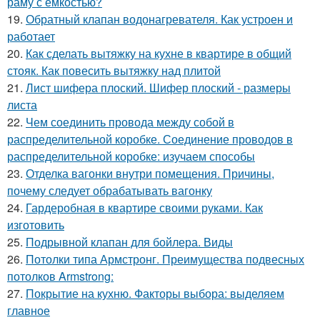
раму с ёмкостью?
19.
Обратный клапан водонагревателя. Как устроен и
работает
20.
Как сделать вытяжку на кухне в квартире в общий
стояк. Как повесить вытяжку над плитой
21.
Лист шифера плоский. Шифер плоский - размеры
листа
22.
Чем соединить провода между собой в
распределительной коробке. Соединение проводов в
распределительной коробке: изучаем способы
23.
Отделка вагонки внутри помещения. Причины,
почему следует обрабатывать вагонку
24.
Гардеробная в квартире своими руками. Как
изготовить
25.
Подрывной клапан для бойлера. Виды
26.
Потолки типа Армстронг. Преимущества подвесных
потолков Armstrong:
27.
Покрытие на кухню. Факторы выбора: выделяем
главное