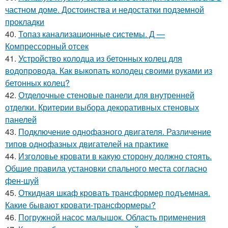
частном доме. Достоинства и недостатки подземной
прокладки
40.
Топаз канализационные системы. Д —
Компрессорный отсек
41.
Устройство колодца из бетонных колец для
водопровода. Как выкопать колодец своими руками из
бетонных колец?
42.
Отделочные стеновые панели для внутренней
отделки. Критерии выбора декоративных стеновых
панелей
43.
Подключение однофазного двигателя. Различение
типов однофазных двигателей на практике
44.
Изголовье кровати в какую сторону должно стоять.
Общие правила установки спального места согласно
фен-шуй
45.
Откидная шкаф кровать трансформер подъемная.
Какие бывают кровати-трансформеры?
46.
Погружной насос малышок. Область применения