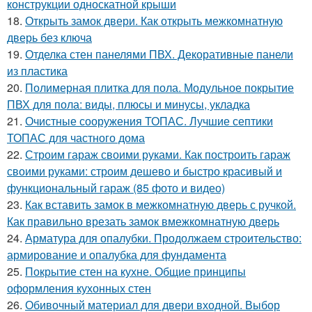
конструкции односкатной крыши
18.
Открыть замок двери. Как открыть межкомнатную
дверь без ключа
19.
Отделка стен панелями ПВХ. Декоративные панели
из пластика
20.
Полимерная плитка для пола. Модульное покрытие
ПВХ для пола: виды, плюсы и минусы, укладка
21.
Очистные сооружения ТОПАС. Лучшие септики
ТОПАС для частного дома
22.
Строим гараж своими руками. Как построить гараж
своими руками: строим дешево и быстро красивый и
функциональный гараж (85 фото и видео)
23.
Как вставить замок в межкомнатную дверь с ручкой.
Как правильно врезать замок вмежкомнатную дверь
24.
Арматура для опалубки. Продолжаем строительство:
армирование и опалубка для фундамента
25.
Покрытие стен на кухне. Общие принципы
оформления кухонных стен
26.
Обивочный материал для двери входной. Выбор