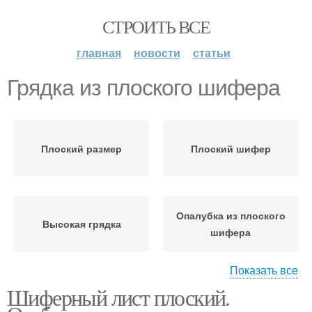
СТРОИТЬ ВСЕ
главная
новости
статьи
Грядка из плоского шифера
Плоский размер
Плоский шифер
Опалубка из плоского
Высокая грядка
шифера
Показать все
Шиферный лист плоский.
Шифер для опалубки
Долговечная грядка