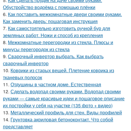
5.
Как сделать прудик на даче своими руками.
Обустройство водоёма с помощью плёнки
6.
Как поставить межкомнатные двери своими руками.
Как заменить дверь: пошаговая инструкция
7.
Как самостоятельно изготовить ручной бур для
земляных работ. Ножи и способ из крепления
8.
Межкомнатные перегородки из стекла. Плюсы и
минусы перегородок из стекла
9.
Сварочный инвертор выбрать. Как выбрать
сварочный инвертор
10.
Коврики из старых вещей. Плетение коврика из
тканевых полосок
11.
Отдушины в частном доме. Естественная
12.
Сделать водопад своими руками. Водопад своими
руками — самые красивые идеи и пошаговое описание
их постройки у себя на участке (135 фото + видео)
13.
Металлический профиль для стен. Виды профилей
14.
Грунтовка акриловая бетоноконтакт. Что собой
представляет