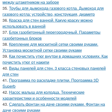
между штакетником на заборе
35.
Трубы для дымохода газового котла. Дымоход для
газового котла: устройство, конструкция, диаметр
36.
Краска для стен ванной. Какую краску можно
использовать в ванной
37.
Блок газобетонный перегородочный. Параметры
газобетонных блоков
38.
Крепление для москитной сетки своими руками.
Установка москитной сетки своими руками
39.
Как почистить утюг внутри в домашних условиях. Как
почистить утюг от накипи
40.
Виды панелей для стен. 3 класса стеновых панелей
для стен
41.
Программа по раскладке плитки. Программа 3D
Superb
42.
Насос малыш для колодца. Технические
характеристики и особенности моделей
43.
Сделать фонтан на даче своими руками. Фонтан на
даче своими руками