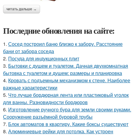
читать дальше →
Последние обновления на сайте:
1.
Сосед построил баню близко к забору. Расстояние
бани от забора соседа
2.
Посуда для индукционных плит
3.
Бытовки с душем и туалетом. Дачная двухкомнатная
бытовка с туалетом и душем: размеры и планировка
4.
Кровать с подъемным механизмом к стене. Наиболее
важные характеристики
5.
Что лучше бордюрная лента или пластиковый уголок
для ванны. Разновидности бордюров
6.
Изготовление ручного бура для земли своими руками.
Сооружение разъёмной буровой трубы
7.
Блок автоматов в квартиру. Какие боксы существуют
8.
Алюминиевые рейки для потолка. Как устроен