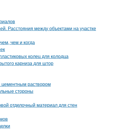
ериалов
дей. Расстояния между объектами на участке
чем, чем и когда
жек
пластиковых колец для колодца
рытого карниза для штор
с цементным раствором
ельные стороны
овой отделочный материал для стен
змов
делки