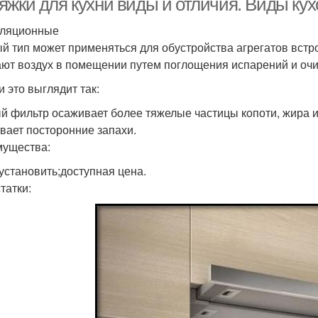
яжки для кухни виды и отличия. Виды ку
уляционные
й тип может применяться для обустройства агрегатов встро
ют воздух в помещении путем поглощения испарений и оч
и это выглядит так:
й фильтр осаживает более тяжелые частицы копоти, жира и 
вает посторонние запахи.
ущества:
 установить;доступная цена.
татки: