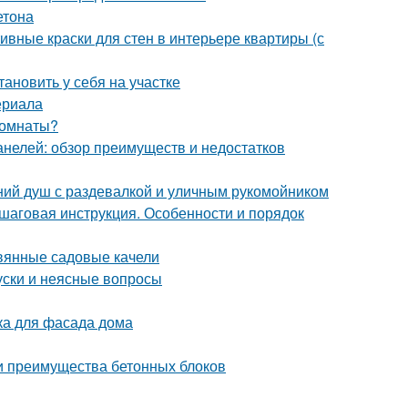
етона
ивные краски для стен в интерьере квартиры (с
тановить у себя на участке
ериала
 комнаты?
анелей: обзор преимуществ и недостатков
тний душ с раздевалкой и уличным рукомойником
аговая инструкция. Особенности и порядок
евянные садовые качели
уски и неясные вопросы
ка для фасада дома
 и преимущества бетонных блоков