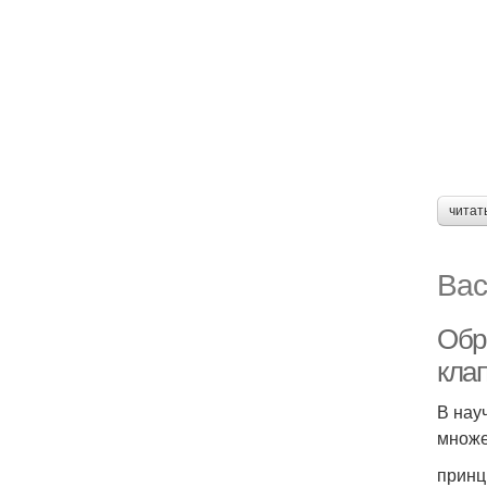
читат
Вас
Обр
кла
В нау
множе
принц