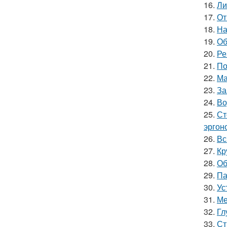
16.
Ли
17.
От
18.
На
19.
Об
20.
Ре
21.
По
22.
Ма
23.
За
24.
Во
25.
Ст
эргон
26.
Вс
27.
Кр
28.
Об
29.
Па
30.
Ус
31.
Ме
32.
Гл
33.
Ст