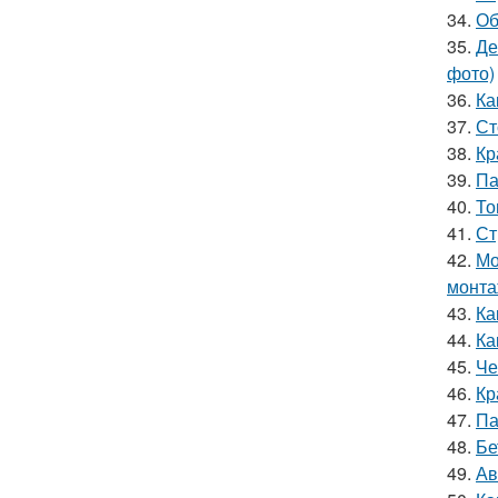
34.
Об
35.
Де
фото)
36.
Ка
37.
Ст
38.
Кр
39.
Па
40.
То
41.
Ст
42.
Мо
монт
43.
Ка
44.
Ка
45.
Че
46.
Кр
47.
Па
48.
Бе
49.
Ав