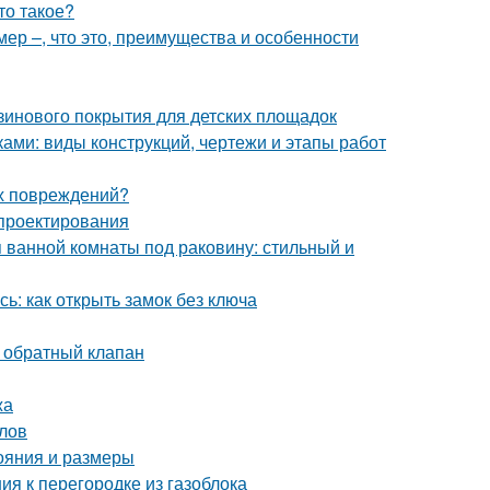
то такое?
ер –, что это, преимущества и особенности
зинового покрытия для детских площадок
ками: виды конструкций, чертежи и этапы работ
их повреждений?
 проектирования
 ванной комнаты под раковину: стильный и
ь: как открыть замок без ключа
 обратный клапан
жа
лов
тояния и размеры
ия к перегородке из газоблока