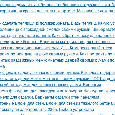
лицовка дома из газобетона. Требования к отделке из газоб
коративная краска для стен в квартире. Мозаичные декорат
к сделать теплицу из поликарбоната. Виды теплиц. Какую ус
олешница с эпоксидной смолой своими руками. Выбор мат
аска для туалета и ванной. Как выбрать краску для ванной
нели, какие бывают. Варианты материалов для стеновых п
паз канализационные системы. Д — Компрессорный отсек
роим летний душ на даче своими руками. Как построить ле
нтаж раздвижных межкомнатных дверей своими руками пош
ажа
к сделать садовую качелю своими руками. Как сделать дер
к ставить двери межкомнатные своими руками. ГОСТы, доп
м обшить домик для кошки своими руками. Биология
аска фактурная для фасадов и интерьеров. Фактурная крас
нели для отделки. Варианты отделки стен панелями
тонные Блоки для стен. Блоки для стен из тяжелого бетона
томат для электроплиты 220в. Выбор устройства