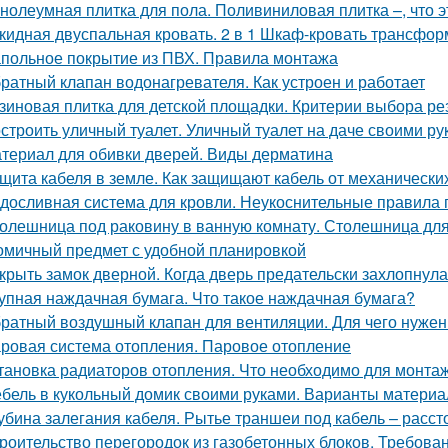
нолеумная плитка для пола. Поливиниловая плитка –, что э
кидная двуспальная кровать. 2 в 1 Шкаф-кровать трансформ
польное покрытие из ПВХ. Правила монтажа
ратный клапан водонагревателя. Как устроен и работает
зиновая плитка для детской площадки. Критерии выбора ре
строить уличный туалет. Уличный туалет на даче своими ру
териал для обивки дверей. Виды дерматина
щита кабеля в земле. Как защищают кабель от механическ
досливная система для кровли. Неукоснительные правила
олешница под раковину в ванную комнату. Столешница для
омичный предмет с удобной планировкой
крыть замок дверной. Когда дверь предательски захлопнулас
упная наждачная бумага. Что такое наждачная бумага?
ратный воздушный клапан для вентиляции. Для чего нужен
ровая система отопления. Паровое отопление
тановка радиаторов отопления. Что необходимо для монта
бель в кукольный домик своими руками. Варианты материа
убина залегания кабеля. Рытье траншеи под кабель – расс
роительство перегородок из газобетонных блоков. Требован