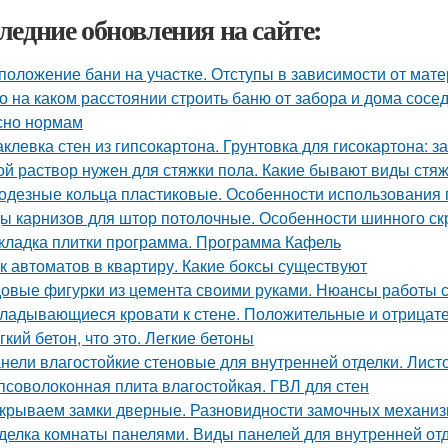
ледние обновления на сайте:
положение бани на участке. Отступы в зависимости от мат
о на каком расстоянии строить баню от забора и дома сосе
сно нормам
клевка стен из гипсокартона. Грунтовка для гисокартона: за
ой раствор нужен для стяжки пола. Какие бывают виды стя
одезные кольца пластиковые. Особенности использования 
ы карнизов для штор потолочные. Особенности шинного ск
кладка плитки программа. Программа Кафель
к автоматов в квартиру. Какие боксы существуют
овые фигурки из цемента своими руками. Нюансы работы 
ладывающиеся кровати к стене. Положительные и отрицат
гкий бетон, что это. Легкие бетоны
нели влагостойкие стеновые для внутренней отделки. Лист
псоволоконная плита влагостойкая. ГВЛ для стен
крываем замки дверные. Разновидности замочных механи
делка комнаты панелями. Виды панелей для внутренней от