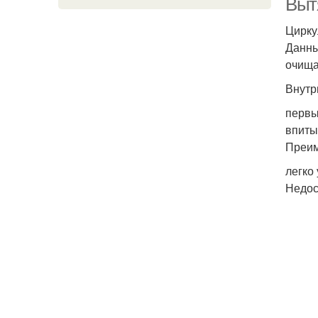
Выт
Цирк
Данны
очища
Внутр
первы
впиты
Преим
легко
Недос