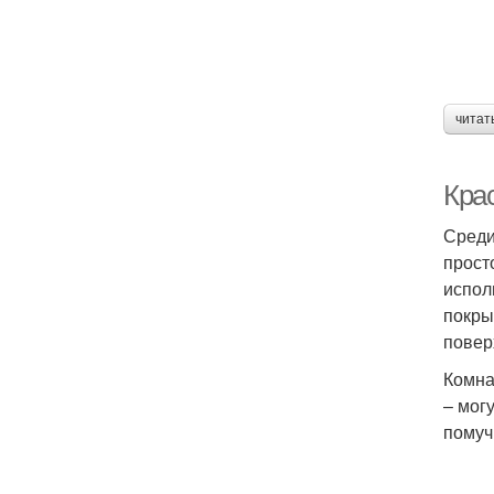
читат
Кра
Среди
прост
испол
покры
повер
Комна
– мог
помуч