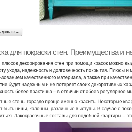
ь дальше →
ска для покраски стен. Преимущества и н
 плюсов декорирования стен при помощи красок можно выд
оту ухода, надежность и долговечность покрытия. Плюсы и м
ьзованием качественного материала, а также при качестве
тие будет надежным и не потеряет своих декоративных хар
хность более практична – в отличии от обоев регулярное мы
тные стены гораздо проще именно красить. Некоторые кв
ут быть ниши, колонны, различные выступы. В случае с пок
иться. Лакокрасочные составы для подобной квартиры – эт