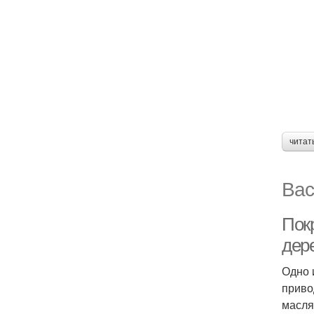
читат
Вас
Пок
дер
Одно 
приво
масля