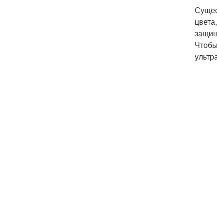
Сущес
цвета
защищ
Чтобы
ультр