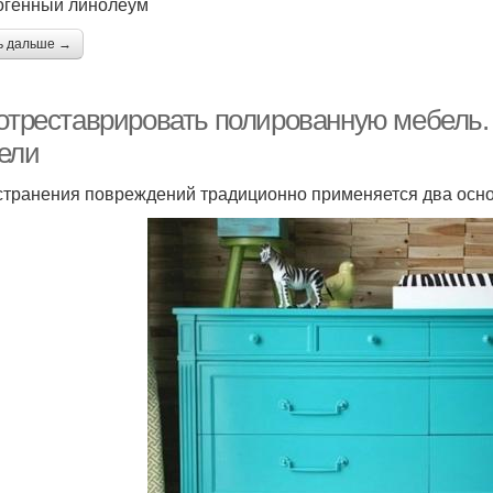
огенный линолеум
ь дальше →
 отреставрировать полированную мебель.
ели
странения повреждений традиционно применяется два осно