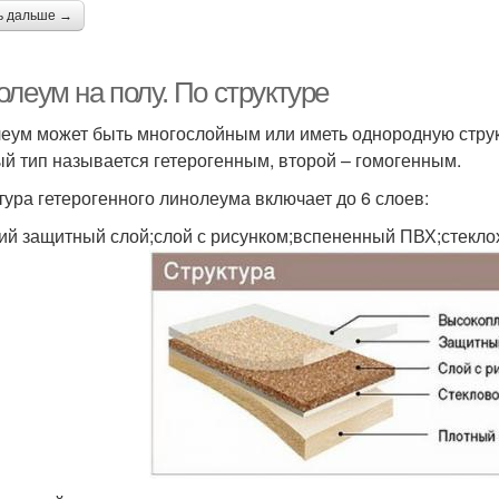
ь дальше →
леум на полу. По структуре
еум может быть многослойным или иметь однородную структу
й тип называется гетерогенным, второй – гомогенным.
тура гетерогенного линолеума включает до 6 слоев:
ий защитный слой;слой с рисунком;вспененный ПВХ;стекло