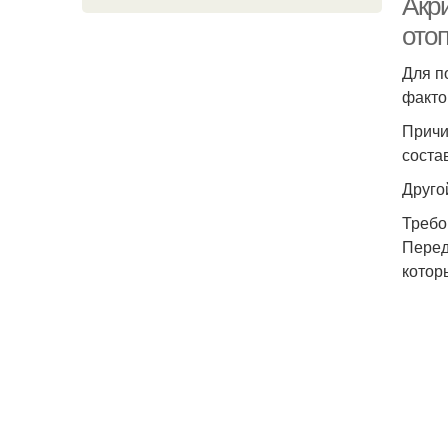
Акри
ото
Для п
факто
Причи
соста
Друго
Требо
Перед
котор