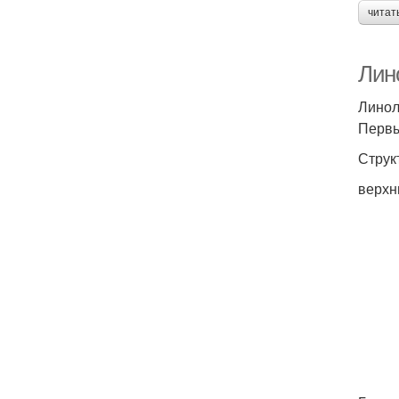
читат
Лино
Линол
Первы
Струк
верхн