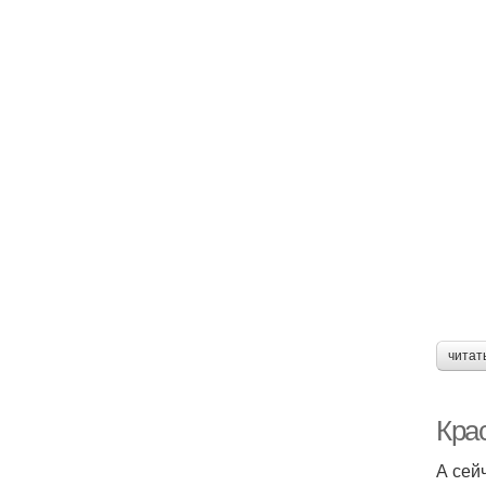
читат
Крас
А сей