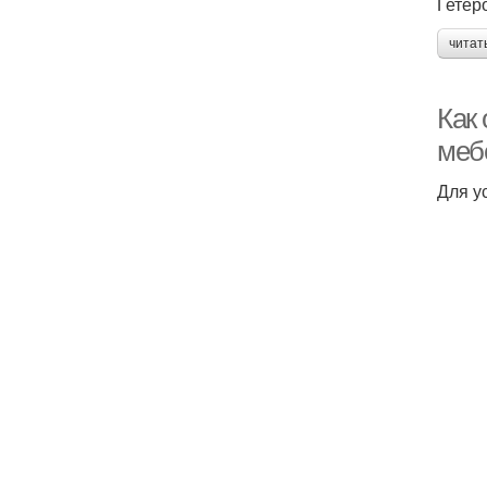
Гетер
читат
Как
меб
Для у