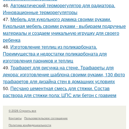
46.
Автоматический терморегулятор для радиатора.
Инновационные терморегуляторы
47.
Мебель для кукольного домика своими руками.
Кукольная мебель своими руками - выбираем подручные
материалы и создаем уникальную игрушку для своего
ребенка
48.
Изготовление теплиц из поликарбоната.
Преимущества и недостатки поликарбоната для
изготовления парников и теплиц
49.
Трафарет для рисунка на стене. Трафареты для
декора: изготовление шаблона своими руками, 130 фото
трафаретов для дизайна стен в домашних условиях
50.
Песчано цементная смесь для стяжки. Состав
раствора для стяжки пола: ЦПС или бетон с гравием
© 2026 Строить все
Контакты
Пользовательское соглашение
Политика конфидециальности