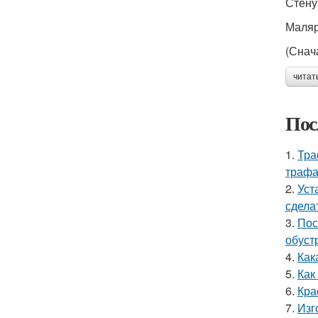
Стену
Маляр
(Снач
читат
Пос
1.
Тра
трафа
2.
Уст
сдела
3.
Пос
обуст
4.
Как
5.
Как
6.
Кра
7.
Изг