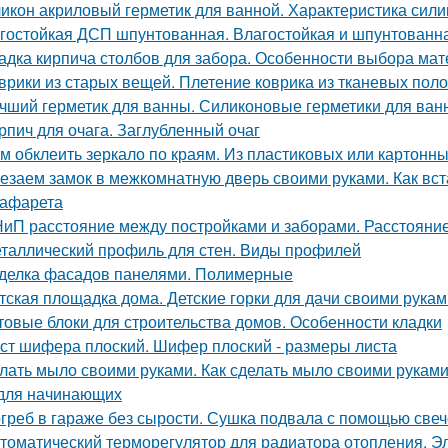
икон акриловый герметик для ванной. Характеристика сили
гостойкая ДСП шпунтованная. Влагостойкая и шпунтованна
адка кирпича столбов для забора. Особенности выбора мат
врики из старых вещей. Плетение коврика из тканевых поло
чший герметик для ванны. Силиконовые герметики для ван
рпич для очага. Заглубленный очаг
м обклеить зеркало по краям. Из пластиковых или картонны
езаем замок в межкомнатную дверь своими руками. Как вст
рафарета
иП расстояние между постройками и заборами. Расстояни
таллический профиль для стен. Виды профилей
делка фасадов панелями. Полимерные
тская площадка дома. Детские горки для дачи своими рукам
товые блоки для строительства домов. Особенности кладки
ст шифера плоский. Шифер плоский - размеры листа
лать мыло своими руками. Как сделать мыло своими рукам
для начинающих
греб в гараже без сырости. Сушка подвала с помощью свеч
томатический терморегулятор для радиатора отопления. Э