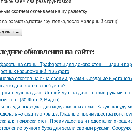
 покрываем два раза грунтовкой.
ным скотчем оклеиваем нашу разметку.
ала разметка,потом грунтовка,после малярный скотч))
ь дальше →
ледние обновления на сайте:
фареты на стены. Трафареты для декора стен — идеи и ва
ретных изображений (125 фото)
ановка откосов на окна своими руками. Создание и установка
ть, что для этого потребуется?
троить душ на даче. Летний душ на даче своими руками: по
ройства | (30 Фото & Видео)
ая посуда подходит для индукционных плит. Какую посуду 
 сделать 4х скатную крышу. Главные преимущества конструк
ска для покраски стен. Преимущества и недостатки окраши
отовление ручного бура для земли своими руками. Сооруж