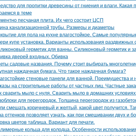
едство для пропитки древесины от гниения и влаги. Какая 
раемся в теме
ментно песчаная плита. Их чего состоит ЦСП
ина канализационной трубы. Размеры и диаметры
крытие для пола на кухне влагостойкое. Самые популярны
ери купе установка. Варианты использования раздвижных 
ликоновый герметик для ванны. Силиконовый герметик и за
ивка дверей входных. Обивка
еты садовые названия. Почему стоит выбирать многолетни
упная наждачная бумага. Что такое наждачная бумага?
агостойкие стеновые панели для ванной. Преимущества и 
казы на строительные работы от частных лиц. Частные зака
к сварить мыло с нуля. Сварить мыло в домашних условиях
зоблоки для перегородок. Толщина перегородок из газобето
ли смешать коричневый и желтый, какой цвет получится. Та
за оттенков позволяет узнать, как при смешивании двух и б
овка цветов таблица. Вариант для печати.
лимерные кольца для колодца. Особенности использования