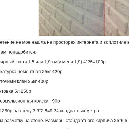
етение не мое,нашла на просторах интернета и воплотила в
нам понадобится:
ярный скотч 1,5 или 1,9 см(у меня 1,9) 4*25=100р
укатурка цементная 25кг 420р
иточный клей 25кг 400р
унтовка 5л 250р
доэмульсионная краска 190р
 1360р на стену 3,3*2,8=9,24 квадратных метра
м разметку на стене. Размеры стандартного кирпича 25*6,5