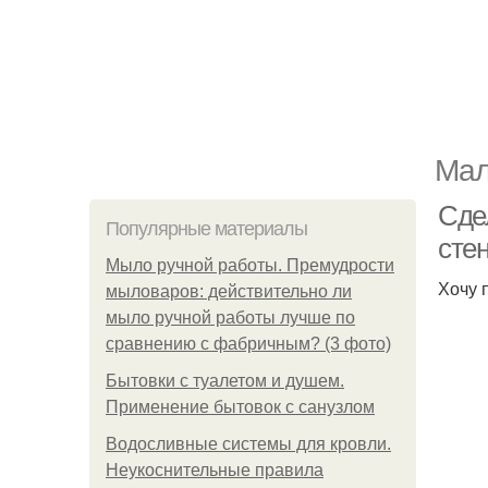
Мал
Сде
Популярные материалы
стен
Мыло ручной работы. Премудрости
Хочу 
мыловаров: действительно ли
мыло ручной работы лучше по
сравнению с фабричным? (3 фото)
Бытовки с туалетом и душем.
Применение бытовок с санузлом
Водосливные системы для кровли.
Неукоснительные правила