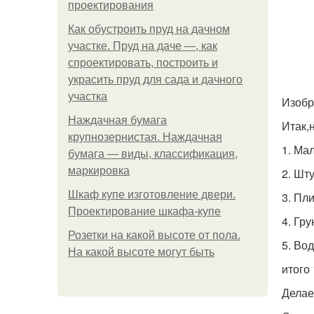
проектирования
Как обустроить пруд на дачном
участке. Пруд на даче —, как
спроектировать, построить и
украсить пруд для сада и дачного
участка
Изобр
Наждачная бумага
Итак,
крупнозернистая. Наждачная
1. Мал
бумага — виды, классификация,
маркировка
2. Шт
Шкаф купе изготовление двери.
3. Пл
Проектирование шкафа-купе
4. Гр
Розетки на какой высоте от пола.
5. Во
На какой высоте могут быть
итого
Делае