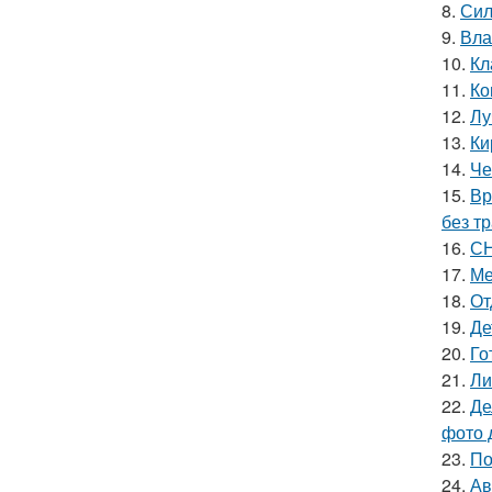
8.
Сил
9.
Вла
10.
Кл
11.
Ко
12.
Лу
13.
Ки
14.
Че
15.
Вр
без т
16.
СН
17.
Ме
18.
От
19.
Де
20.
Го
21.
Ли
22.
Де
фото 
23.
По
24.
Ав