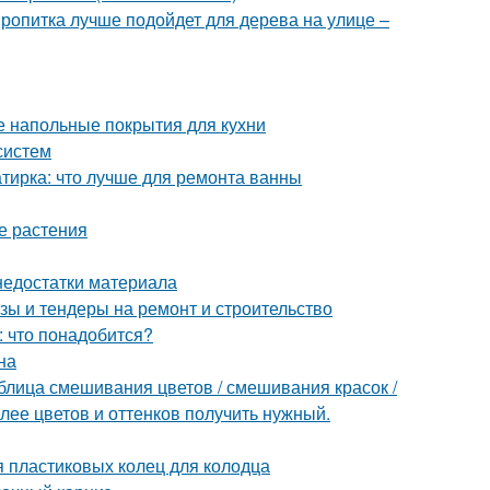
пропитка лучше подойдет для дерева на улице –
е напольные покрытия для кухни
систем
тирка: что лучше для ремонта ванны
е растения
недостатки материала
зы и тендеры на ремонт и строительство
: что понадобится?
на
блица смешивания цветов / смешивания красок /
олее цветов и оттенков получить нужный.
 пластиковых колец для колодца