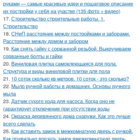
руками — самые красивые идеи и пошаговое описание
их постройки у себя на участке (135 фото + видео)
17.
Строительство строительные работы. 1.
Строительство
18.
СНиП расстояние между постройками и заборами.
Расстояние между домом и забором
19.
Как снять гайку с сорванной резьбой. Выкручиваем
сорванные болты и гайки
20.
Виниловая плитка самоклеющаяся для пола.
Структура и виды виниловой плитки для пола
21.
10 соток сколько кв метров. 10 соток - это сколько?
22.
Мыло ручной работы в домашних. Основы ручного
мыла
23.
Датчик сухого хода для насоса. Когда оно не
гарантирует отключение при отсутствии воды
24.
Окраска деревянного дома снаружи. Как это лучше
всего сделать
25.
Как вставить замок в межкомнатную дверь с ручкой.
Как правильно врезать замок вмежкомнатную дверь