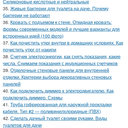
Силиконовые кислотные и нейтральные
35.
Живые бактерии для туалета на даче. Почему
бактерии не работают
36.
Кровать с подъемом к стене. Откидная кровать:
формы современных моделей и лучшие варианты для
встроенных идей (100 фото)
37.
Как почистить утюг внутри в домашних условиях. Как
почистить утюг от накипи
38.
Счетчик электроэнергии, как снять показания, какие
числа. Снимаем показания с индукционных счетчиков
39.
Отделочные стеновые панели для внутренней
отделки. Критерии выбора декоративных стеновых
панелей
40.
Как подключить диммер к электродвигателю. Как
подключить диммер. Схемы
41.
Труба гофрированная для наружной прокладки
кабеля. Тип #2 — поливинилхлоридные (ПВХ)
42.
Сделать дачный туалет своими руками. Виды
туалетов для дачи