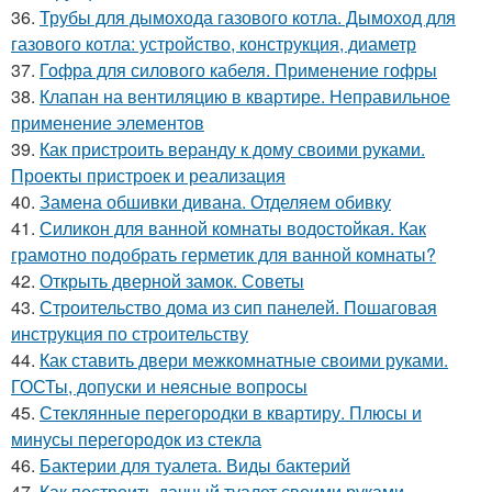
36.
Трубы для дымохода газового котла. Дымоход для
газового котла: устройство, конструкция, диаметр
37.
Гофра для силового кабеля. Применение гофры
38.
Клапан на вентиляцию в квартире. Неправильное
применение элементов
39.
Как пристроить веранду к дому своими руками.
Проекты пристроек и реализация
40.
Замена обшивки дивана. Отделяем обивку
41.
Силикон для ванной комнаты водостойкая. Как
грамотно подобрать герметик для ванной комнаты?
42.
Открыть дверной замок. Советы
43.
Строительство дома из сип панелей. Пошаговая
инструкция по строительству
44.
Как ставить двери межкомнатные своими руками.
ГОСТы, допуски и неясные вопросы
45.
Стеклянные перегородки в квартиру. Плюсы и
минусы перегородок из стекла
46.
Бактерии для туалета. Виды бактерий
47.
Как построить дачный туалет своими руками