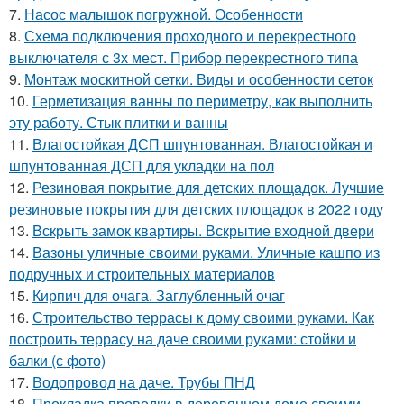
7.
Насос малышок погружной. Особенности
8.
Схема подключения проходного и перекрестного
выключателя с 3х мест. Прибор перекрестного типа
9.
Монтаж москитной сетки. Виды и особенности сеток
10.
Герметизация ванны по периметру, как выполнить
эту работу. Стык плитки и ванны
11.
Влагостойкая ДСП шпунтованная. Влагостойкая и
шпунтованная ДСП для укладки на пол
12.
Резиновая покрытие для детских площадок. Лучшие
резиновые покрытия для детских площадок в 2022 году
13.
Вскрыть замок квартиры. Вскрытие входной двери
14.
Вазоны уличные своими руками. Уличные кашпо из
подручных и строительных материалов
15.
Кирпич для очага. Заглубленный очаг
16.
Строительство террасы к дому своими руками. Как
построить террасу на даче своими руками: стойки и
балки (с фото)
17.
Водопровод на даче. Трубы ПНД
18.
Прокладка проводки в деревянном доме своими