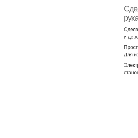
Сде
рук
Сдела
и дер
Прост
Для и
Элект
стано