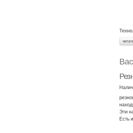
Техно
читат
Вас
Рез
Налич
резно
наход
Эти н
Есть 