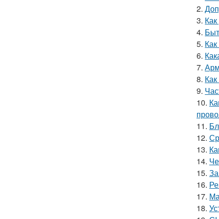
2.
Доп
3.
Как
4.
Быт
5.
Как
6.
Как
7.
Арм
8.
Как
9.
Час
10.
Ка
прово
11.
Бл
12.
Ср
13.
Ка
14.
Че
15.
За
16.
Ре
17.
Ма
18.
Ус