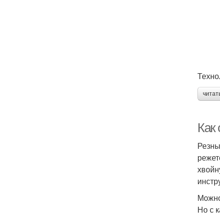
Техно
читат
Как
Резны
режет
хвойн
инстр
Можно
Но с 