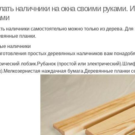
лать наличники на окна своими руками. 
ами
ть наличники самостоятельно можно только из дерева. Для
евянные планки.
ые наличники
зготовления простых деревянных наличников вам понадобя
рический лобзик.Рубанок (простой или электрический).Шли
к).Мелкозернистая наждачная бумага.Деревянные планки с