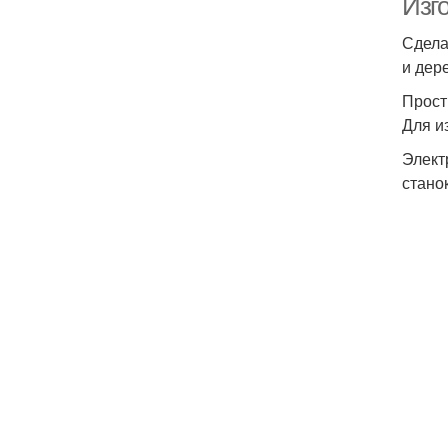
Изг
Сдела
и дер
Прост
Для и
Элект
стано