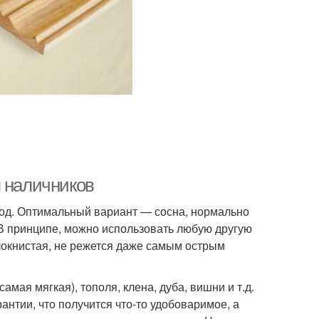
я наличников
од. Оптимальный вариант — сосна, нормально
 В принципе, можно использовать любую другую
олокнистая, не режется даже самым острым
мая мягкая), тополя, клена, дуба, вишни и т.д.
рантии, что получится что-то удобоваримое, а