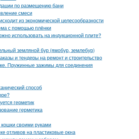
ндации по размещению бани
овление смеси
исходит из экономической целесообразности
оёма с помощью плёнки
можно использовать на индукционной плите?
дельный земляной бур (ямобур, землебур)
аказы и тендеры на ремонт и строительство
бке. Пружинные зажимы для соединения
ханический способ
оре?
уется герметик
зование герметика
ля кошки своими руками
вке отливов на пластиковые окна