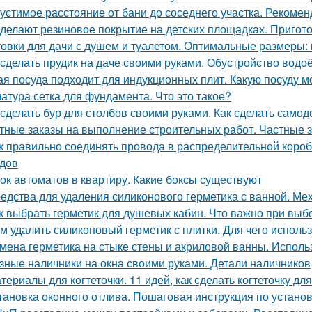
устимое расстояние от бани до соседнего участка. Рекоме
 делают резиновое покрытие на детских площадках. Пригот
овки для дачи с душем и туалетом. Оптимальные размеры: 
 сделать прудик на даче своими руками. Обустройство вод
ая посуда подходит для индукционных плит. Какую посуду 
атура сетка для фундамента. Что это такое?
 сделать бур для столбов своими руками. Как сделать само
тные заказы на выполнение строительных работ. Частные з
к правильно соединять провода в распределительной коро
дов
ок автоматов в квартиру. Какие боксы существуют
едства для удаления силиконового герметика с ванной. Ме
к выбрать герметик для душевых кабин. Что важно при выб
м удалить силиконовый герметик с плитки. Для чего использ
мена герметика на стыке стены и акриловой ванны. Исполь
зные наличники на окна своими руками. Детали наличников
териалы для когтеточки. 11 идей, как сделать когтеточку д
тановка оконного отлива. Пошаговая инструкция по устано