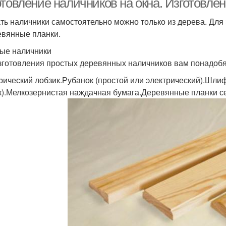
отовление наличников на окна. Изготовле
ть наличники самостоятельно можно только из дерева. Для
евянные планки.
ые наличники
зготовления простых деревянных наличников вам понадобя
рический лобзик.Рубанок (простой или электрический).Шли
к).Мелкозернистая наждачная бумага.Деревянные планки с