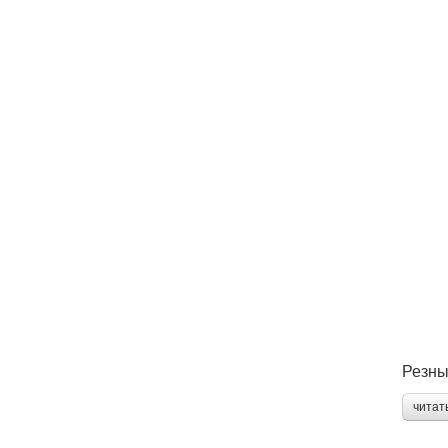
Резны
читат