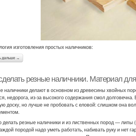
логия изготовления простых наличников:
ь дальше →
 сделать резные наличники. Материал дл
е наличники делают в основном из древесины хвойных пор
ся, недорога, из-за высокого содержания смол долговечна.
ую доску, но лучше не пробовать с еловой: слишком она в
ументом.
 делать резные наличники и из лиственных пород — липы (са
каждой породой надо уметь работать, набивать руку и нет га