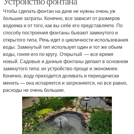
Устройство фонтана
Чтобы сделать фонтан на даче не нужны очень уж
большие затраты. Конечно, все зависит от размеров
водоема и от того, как вы себе его представляете. По
Комнатный фонтан
Декоративный фонтан
способу построения фонтаны бывают замкнутого и
открытого типа. Речь идет о цикличности использования
воды. Замкнутый тип использует один и тот же объем
воды, гоняя его по кругу. Открытый — все время
Фонтан для сада
Садовые фонтаны
новый. Садовые и дачные фонтаны делают в основном
замкнутого типа: их устройство проще и экономнее.
Конечно, воду приходится доливать и периодически
менять — она испаряется и загрязняется, но все равно,
расходы не очень большие.
Дачный фонтан
Фонтан для пруда