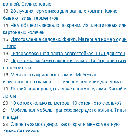
ванной. Силиконовые
13.
23 лучших герметиков для ванных комнат. Какие
бывают виды герметиков
14.
Чем обклеить зеркало по краям. Из пластиковых или
картонных колечек
15.
Изготовление садовых фигур. Материал номер один
– гипс
16.
Гипсоволоконная плита влагостойкая. ГВЛ для стен
17.
Перетяжка мебели самостоятельно. Выбор обивки и
наполнителя
18.
Мебель из акрилового камня. Мебель из
искусственного камня — стильное решение для дома
19.
Летний водопровод на даче своими руками. Зимой и
летом
20.
10 соток сколько кв метров. 10 соток - это сколько?
21.
Мобильная мебель трансформер для спальни. Типы
и виды
22.
Открыть замок двери. Как открыть межкомнатную
дверь без ключа