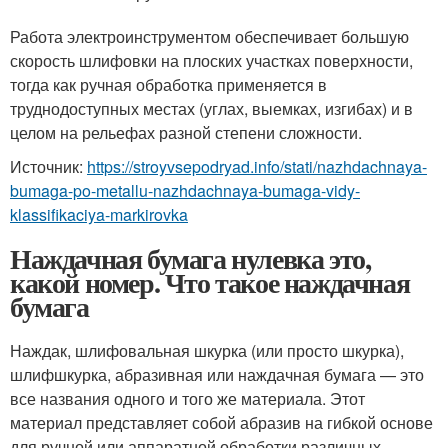
Работа электроинструментом обеспечивает большую
скорость шлифовки на плоских участках поверхности,
тогда как ручная обработка применяется в
труднодоступных местах (углах, выемках, изгибах) и в
целом на рельефах разной степени сложности.
Источник:
https://stroyvsepodryad.info/stati/nazhdachnaya-
bumaga-po-metallu-nazhdachnaya-bumaga-vidy-
klassifikaciya-markirovka
Наждачная бумага нулевка это,
какой номер. Что такое наждачная
бумага
Наждак, шлифовальная шкурка (или просто шкурка),
шлифшкурка, абразивная или наждачная бумага — это
все названия одного и того же материала. Этот
материал представляет собой абразив на гибкой основе
для ручной или аппаратной обработки различных