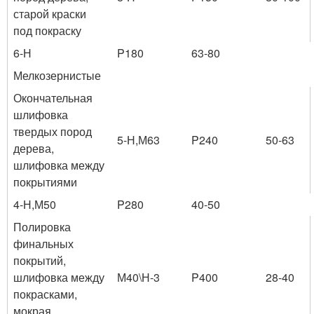
старой краски
под покраску
6-Н
P180
63-80
Мелкозернистые
Окончательная
шлифовка
твердых пород
5-Н,М63
P240
50-63
дерева,
шлифовка между
покрытиями
4-Н,М50
P280
40-50
Полировка
финальных
покрытий,
шлифовка между
М40\Н-3
P400
28-40
покрасками,
мокрая