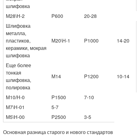
шлифовка
М28\Н-2
P600
20-28
Шлифовка
металла,
пластиков,
М20\Н-1
P1000
14-20
керамики, мокрая
шлифовка
Еще более
тонкая
М14
P1200
10-14
шлифовка,
полировка
М10/Н-0
P1500
7-10
М7\Н-01
5-7
М5\Н-00
P2500
3-5
Основная разница старого и нового стандартов