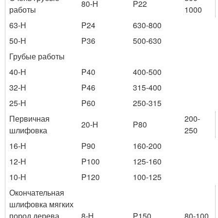
80-Н
P22
работы
1000
63-Н
P24
630-800
50-Н
P36
500-630
Грубые работы
40-Н
P40
400-500
32-Н
P46
315-400
25-Н
P60
250-315
Первичная
200-
20-Н
P80
шлифовка
250
16-Н
P90
160-200
12-Н
P100
125-160
10-Н
P120
100-125
Окончательная
шлифовка мягких
пород дерева,
8-Н
P150
80-100