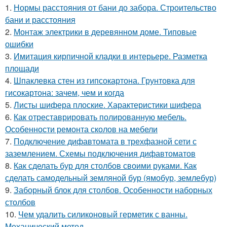
1.
Нормы расстояния от бани до забора. Строительство
бани и расстояния
2.
Монтаж электрики в деревянном доме. Типовые
ошибки
3.
Имитация кирпичной кладки в интерьере. Разметка
площади
4.
Шпаклевка стен из гипсокартона. Грунтовка для
гисокартона: зачем, чем и когда
5.
Листы шифера плоские. Характеристики шифера
6.
Как отреставрировать полированную мебель.
Особенности ремонта сколов на мебели
7.
Подключение дифавтомата в трехфазной сети с
заземлением. Схемы подключения дифавтоматов
8.
Как сделать бур для столбов своими руками. Как
сделать самодельный земляной бур (ямобур, землебур)
9.
Заборный блок для столбов. Особенности наборных
столбов
10.
Чем удалить силиконовый герметик с ванны.
Механический метод