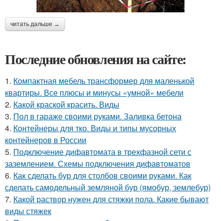
читать дальше →
Последние обновления на сайте:
1.
Компактная мебель трансформер для маленькой
квартиры. Все плюсы и минусы «умной» мебели
2.
Какой краской красить. Виды
3.
Пол в гараже своими руками. Заливка бетона
4.
Контейнеры для тко. Виды и типы мусорных
контейнеров в России
5.
Подключение дифавтомата в трехфазной сети с
заземлением. Схемы подключения дифавтоматов
6.
Как сделать бур для столбов своими руками. Как
сделать самодельный земляной бур (ямобур, землебур)
7.
Какой раствор нужен для стяжки пола. Какие бывают
виды стяжек