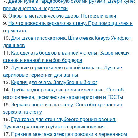
7.
Двери купе в гардеробную своими руками. Двери купе:
преимущества и недостатки
8.
Открыть металлическую дверь. Потеряли ключ
9.
На что повесить зеркало на стену. При помощи клея и
герметика
10.
Для швов гипсокартона. Шпаклевка Кнауф Унифлот
для швов
11.
Как сделать бордюр в ванной у стены. Зазор между
стеной и ванной и выбор бордюра
12.
Лучшие герметики для ванной комнаты. Лучшие
акриловые герметики для ванны
13.
Кирпич для очага. Заглубленный очаг
14.
Трубы водопроводные полиэтиленовые. Способ
изготовления, технические характеристики и ГОСТы
15.
Зеркало повесить на стену. Способы крепления
зеркала на стену
16.
Грунтовка для стен глубокого проникновения.
Лучшие грунтовки глубокого проникновения
17.
Правила монтажа электропроводки в деревянном