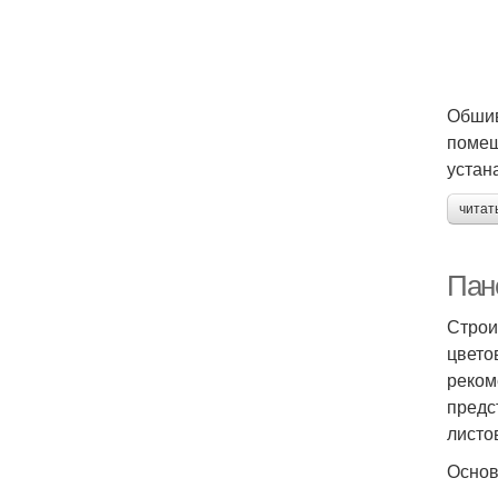
Обшив
помещ
устан
читат
Пан
Строи
цвето
реком
предс
листо
Основ