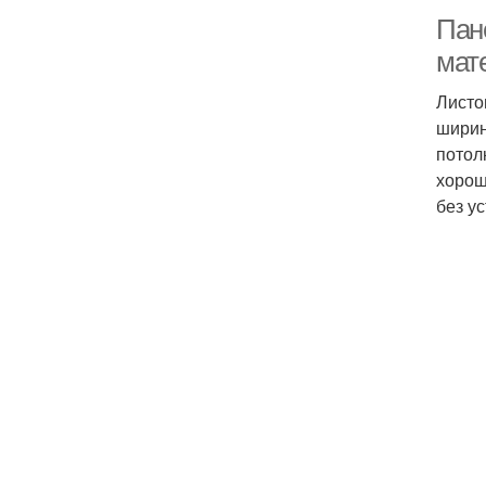
Пан
мат
Листо
ширин
потол
хорош
без у