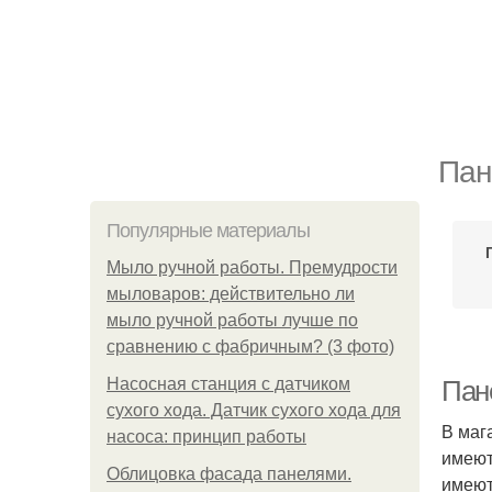
Пан
Популярные материалы
Мыло ручной работы. Премудрости
мыловаров: действительно ли
мыло ручной работы лучше по
сравнению с фабричным? (3 фото)
Насосная станция с датчиком
Пане
сухого хода. Датчик сухого хода для
В маг
насоса: принцип работы
имеют
Облицовка фасада панелями.
имеют