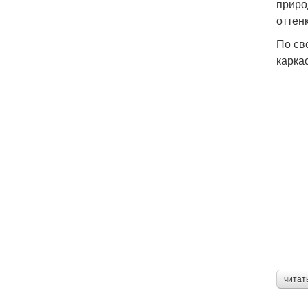
приро
оттен
По св
карка
читат