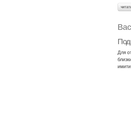
читат
Вас
Под
Для о
близк
имити