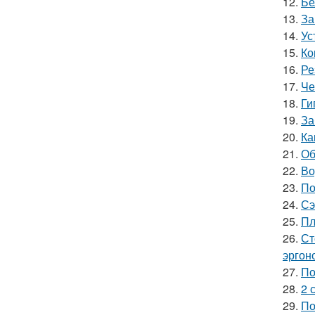
12.
Бе
13.
За
14.
Ус
15.
Ко
16.
Ре
17.
Че
18.
Ги
19.
За
20.
Ка
21.
Об
22.
Во
23.
По
24.
Сэ
25.
Пл
26.
Ст
эргон
27.
По
28.
2 
29.
По