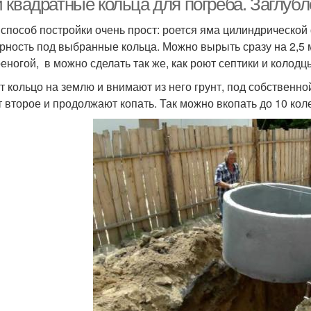
 квадратные кольца для погреба. Заглуб
 способ постройки очень прост: роется яма цилиндрическо
рность под выбранные кольца. Можно вырыть сразу на 2,5 м
реногой, в можно сделать так же, как роют септики и колодц
т кольцо на землю и внимают из него грунт, под собственно
т второе и продолжают копать. Так можно вкопать до 10 коле