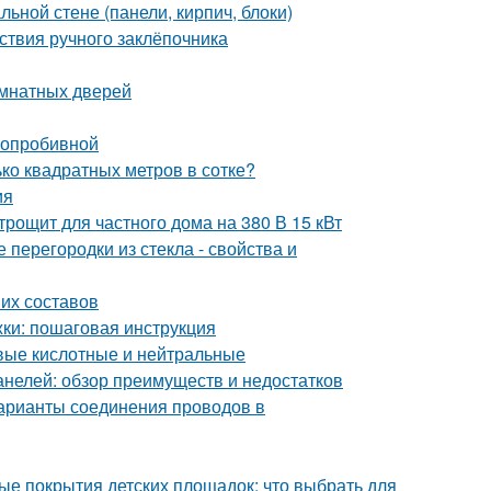
ьной стене (панели, кирпич, блоки)
ствия ручного заклёпочника
омнатных дверей
глопробивной
ько квадратных метров в сотке?
ия
рощит для частного дома на 380 В 15 кВт
перегородки из стекла - свойства и
ших составов
ки: пошаговая инструкция
вые кислотные и нейтральные
анелей: обзор преимуществ и недостатков
арианты соединения проводов в
ые покрытия детских площадок: что выбрать для