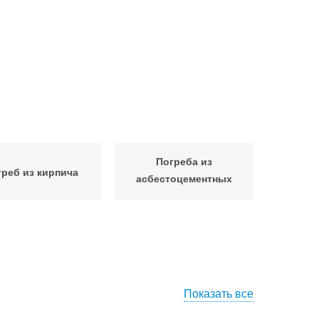
Погреба из
греб из кирпича
асбестоцементных
листов
Показать все