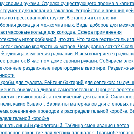
ку своими руками. Отделка существующего проема в капитал
струмент для клепания заклепок. Устройство и принцип дей
ты из прессованной стружки. 5 этапов изготовления
борная доска для межкомнатных. Виды доборов для межк
астмассовые кольца для колодца. Сфера применения
отекстиль иглопробивной, что это. Что такое геотекстиль и
 соток сколько квадратных метров. Чему равна сотка? Скол
ей единица измерения радиации. В чём измеряется радиац
ектрощиток В частном доме своими руками. Собираем элект
еклянные раздвижные перегородки в квартире. Раздвижные 
нности
кробы для туалета. Рейтинг бактерий для септиков: 10 луч
менять обивку на диване самостоятельно. Процесс перетяж
рметик силиконовый сантехнический для ванной. Силиконо
нели, какие бывают. Варианты материалов для стеновых п
ема соединения проводов в распределительной коробке. В
еделительной коробке
ешать синий и фиолетовый. Таблица смешивания цветов
зопасное покрытие для детских площадок. Травмобезопасн