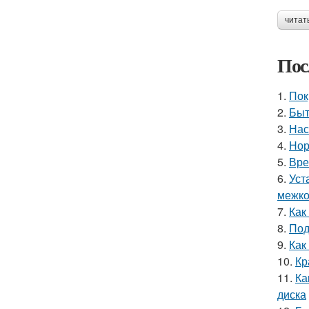
читат
Пос
1.
Пок
2.
Быт
3.
Нас
4.
Нор
5.
Вре
6.
Уст
межко
7.
Как
8.
Под
9.
Как
10.
Кр
11.
Ка
диска