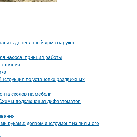
красить деревянный дом снаружи
для насоса: принцип работы
асстояния
мка
Инструкция по установке раздвижных
онта сколов на мебели
 Схемы подключения дифавтоматов
ивания
ими руками: делаем инструмент из пильного