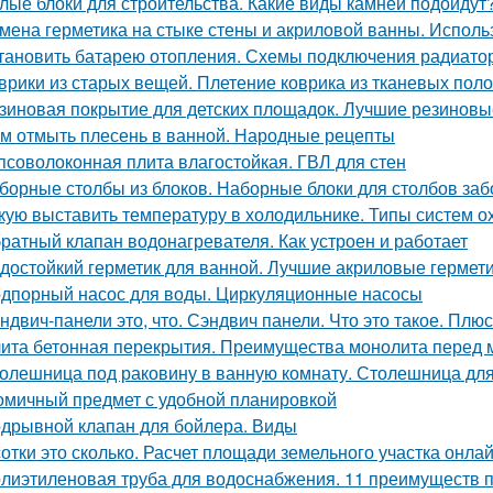
лые блоки для строительства. Какие виды камней подойдут
мена герметика на стыке стены и акриловой ванны. Исполь
тановить батарею отопления. Схемы подключения радиато
врики из старых вещей. Плетение коврика из тканевых поло
зиновая покрытие для детских площадок. Лучшие резиновые
м отмыть плесень в ванной. Народные рецепты
псоволоконная плита влагостойкая. ГВЛ для стен
борные столбы из блоков. Наборные блоки для столбов заб
кую выставить температуру в холодильнике. Типы систем 
ратный клапан водонагревателя. Как устроен и работает
достойкий герметик для ванной. Лучшие акриловые гермети
дпорный насос для воды. Циркуляционные насосы
ндвич-панели это, что. Сэндвич панели. Что это такое. Плю
ита бетонная перекрытия. Преимущества монолита перед 
олешница под раковину в ванную комнату. Столешница для
омичный предмет с удобной планировкой
дрывной клапан для бойлера. Виды
сотки это сколько. Расчет площади земельного участка онла
лиэтиленовая труба для водоснабжения. 11 преимуществ 