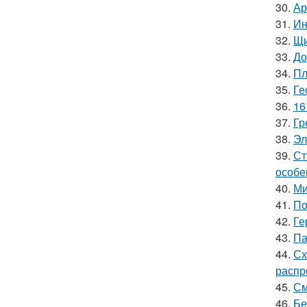
30.
Ар
31.
Ин
32.
Щи
33.
До
34.
Пл
35.
Ге
36.
16
37.
Гр
38.
Эл
39.
Ст
особе
40.
Ми
41.
По
42.
Ге
43.
Па
44.
Сх
распр
45.
См
46.
Бе