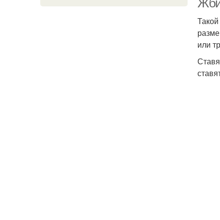
Жби
Такой
разме
или т
Ставя
ставя