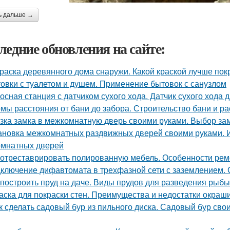
ь дальше →
ледние обновления на сайте:
раска деревянного дома снаружи. Какой краской лучше по
овки с туалетом и душем. Применение бытовок с санузлом
осная станция с датчиком сухого хода. Датчик сухого хода 
мы расстояния от бани до забора. Строительство бани и р
зка замка в межкомнатную дверь своими руками. Выбор за
ановка межкомнатных раздвижных дверей своими руками. 
мнатных дверей
 отреставрировать полированную мебель. Особенности рем
ключение дифавтомата в трехфазной сети с заземлением.
 построить пруд на даче. Виды прудов для разведения рыбы
аска для покраски стен. Преимущества и недостатки окраш
к сделать садовый бур из пильного диска. Садовый бур сво