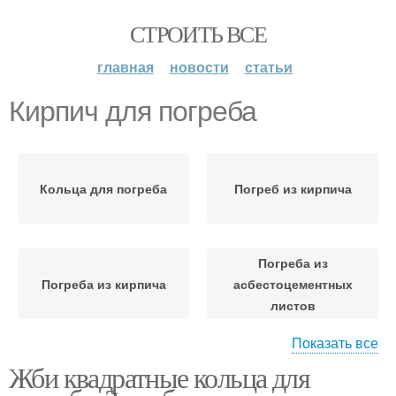
СТРОИТЬ ВСЕ
главная
новости
статьи
Кирпич для погреба
Кольца для погреба
Погреб из кирпича
Погреба из
Погреба из кирпича
асбестоцементных
листов
Показать все
Жби квадратные кольца для
Погреб из жб