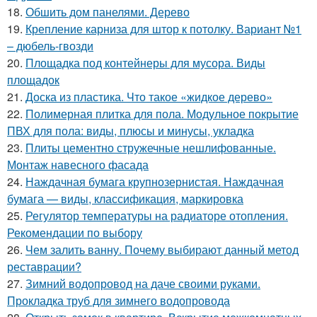
18.
Обшить дом панелями. Дерево
19.
Крепление карниза для штор к потолку. Вариант №1
– дюбель-гвозди
20.
Площадка под контейнеры для мусора. Виды
площадок
21.
Доска из пластика. Что такое «жидкое дерево»
22.
Полимерная плитка для пола. Модульное покрытие
ПВХ для пола: виды, плюсы и минусы, укладка
23.
Плиты цементно стружечные нешлифованные.
Монтаж навесного фасада
24.
Наждачная бумага крупнозернистая. Наждачная
бумага — виды, классификация, маркировка
25.
Регулятор температуры на радиаторе отопления.
Рекомендации по выбору
26.
Чем залить ванну. Почему выбирают данный метод
реставрации?
27.
Зимний водопровод на даче своими руками.
Прокладка труб для зимнего водопровода