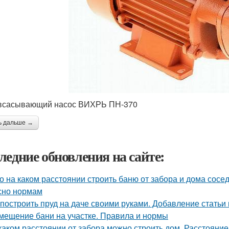
всасывающий насос ВИХРЬ ПН-370
ь дальше →
ледние обновления на сайте:
о на каком расстоянии строить баню от забора и дома сосе
сно нормам
 построить пруд на даче своими руками. Добавление статьи
мещение бани на участке. Правила и нормы
каком расстоянии от забора можно строить дом. Расстояние