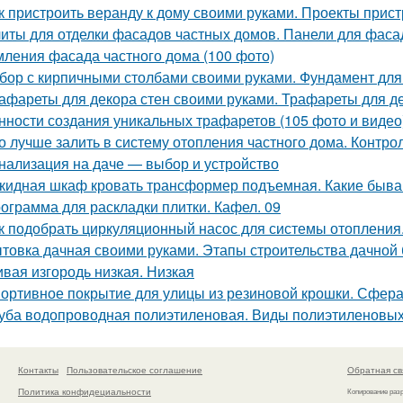
к пристроить веранду к дому своими руками. Проекты прист
иты для отделки фасадов частных домов. Панели для фаса
ления фасада частного дома (100 фото)
бор с кирпичными столбами своими руками. Фундамент для
афареты для декора стен своими руками. Трафареты для де
нности создания уникальных трафаретов (105 фото и видео
о лучше залить в систему отопления частного дома. Контро
нализация на даче — выбор и устройство
кидная шкаф кровать трансформер подъемная. Какие быв
ограмма для раскладки плитки. Кафел. 09
к подобрать циркуляционный насос для системы отопления
товка дачная своими руками. Этапы строительства дачной
вая изгородь низкая. Низкая
ортивное покрытие для улицы из резиновой крошки. Сфера
уба водопроводная полиэтиленовая. Виды полиэтиленовых
Контакты
Пользовательское соглашение
Обратная св
Политика конфидециальности
Копирование раз