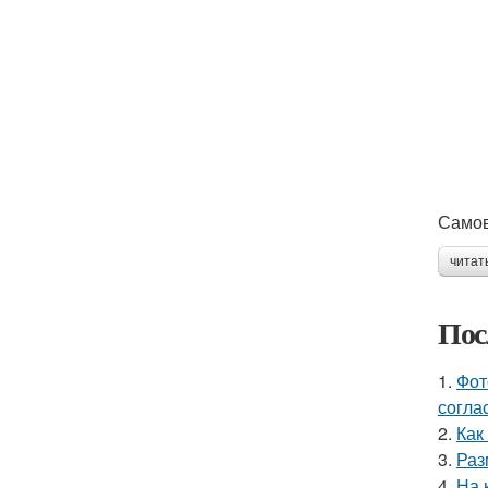
Само
читат
Пос
1.
Фот
согла
2.
Как
3.
Раз
4.
На 