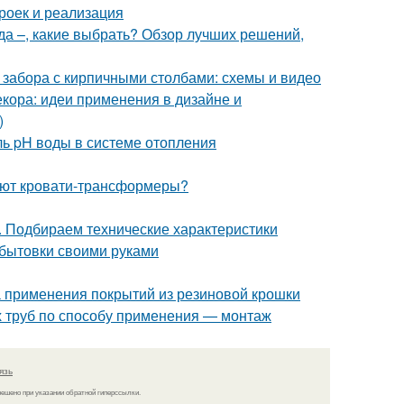
роек и реализация
да –, какие выбрать? Обзор лучших решений,
 забора с кирпичными столбами: схемы и видео
кора: идеи применения в дизайне и
)
ль pH воды в системе отопления
ают кровати-трансформеры?
. Подбираем технические характеристики
 бытовки своими руками
 применения покрытий из резиновой крошки
 труб по способу применения — монтаж
язь
решено при указании обратной гиперссылки.