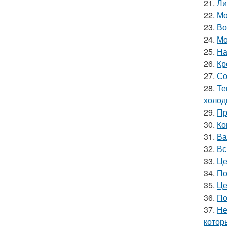
21.
Ли
22.
Мо
23.
Во
24.
Мо
25.
На
26.
Кр
27.
Со
28.
Те
холод
29.
Пр
30.
Ко
31.
Ва
32.
Вс
33.
Це
34.
По
35.
Це
36.
По
37.
Не
котор