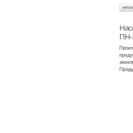
читат
Нас
ПН-
Произ
проду
эконо
Проду