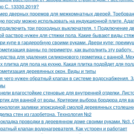
по С. 13330.2019?
мер дверных проемов для межкомнатных дверей. Требова
ую посуду можно использовать на индукционной плите. Ада
 подключить три проходных выключателя. 1 Подключение 
ой раствор нужен для стяжки пола. Какие бывают виды стя
ри купе в гардеробную своими руками. Двери купе: преиму
рметизация ванны по периметру, как выполнить эту работу.
едства для удаления силиконового герметика с ванной. Ме
х плитка для пола на кухню. Какая плитка подойдет для пол
рметизация деревянных окон. Виды и типы
я чего нужен обратный клапан в системе водоснабжения. 
мы
нели влагостойкие стеновые для внутренней отделки. Лист
ртик для ванной от воды. Критерии выбора бордюра для в
хнология заливки эпоксидной смолой деревянных столешн
делка стен из газобетона. Технология №2
окладка проводки в деревянном доме своими руками. №3. 
ратный клапан водонагревателя. Как устроен и работает