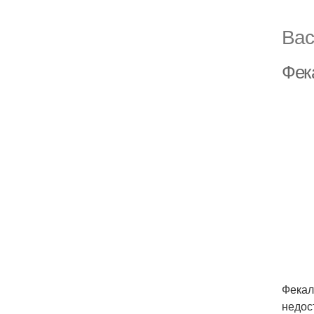
Вас
Фек
Фекал
недос