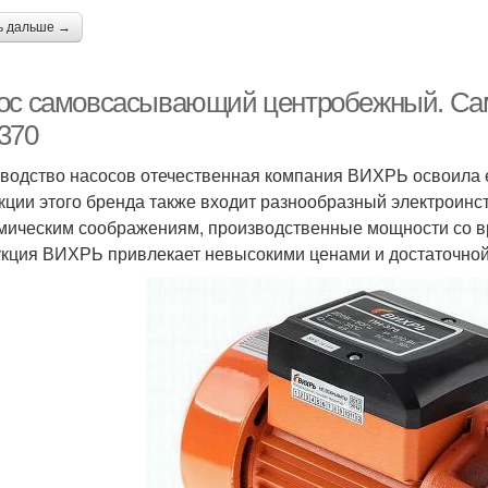
ь дальше →
ос самовсасывающий центробежный. С
370
водство насосов отечественная компания ВИХРЬ освоила е
кции этого бренда также входит разнообразный электроинст
мическим соображениям, производственные мощности со в
кция ВИХРЬ привлекает невысокими ценами и достаточной