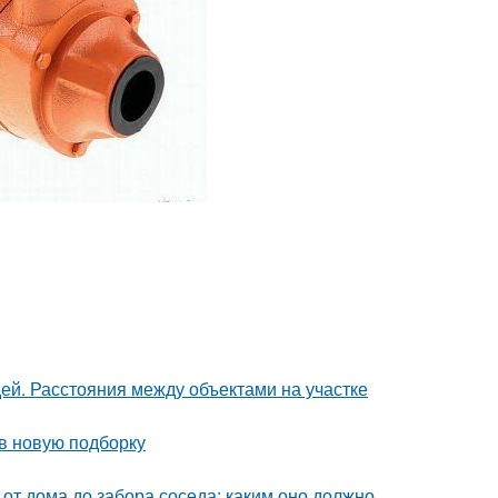
дей. Расстояния между объектами на участке
 в новую подборку
 от дома до забора соседа: каким оно должно