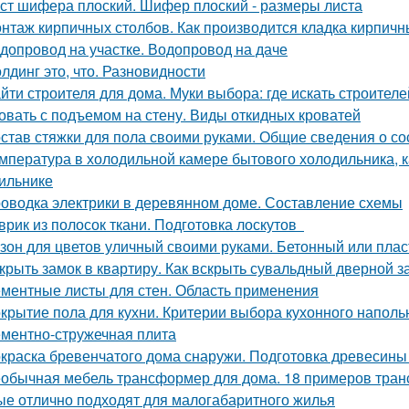
ст шифера плоский. Шифер плоский - размеры листа
нтаж кирпичных столбов. Как производится кладка кирпичн
допровод на участке. Водопровод на даче
лдинг это, что. Разновидности
йти строителя для дома. Муки выбора: где искать строителе
овать с подъемом на стену. Виды откидных кроватей
став стяжки для пола своими руками. Общие сведения о со
мпература в холодильной камере бытового холодильника, 
ильнике
оводка электрики в деревянном доме. Составление схемы
врик из полосок ткани. Подготовка лоскутов
зон для цветов уличный своими руками. Бетонный или плас
крыть замок в квартиру. Как вскрыть сувальдный дверной з
ментные листы для стен. Область применения
крытие пола для кухни. Критерии выбора кухонного наполь
ментно-стружечная плита
краска бревенчатого дома снаружи. Подготовка древесины
обычная мебель трансформер для дома. 18 примеров тран
ые отлично подходят для малогабаритного жилья