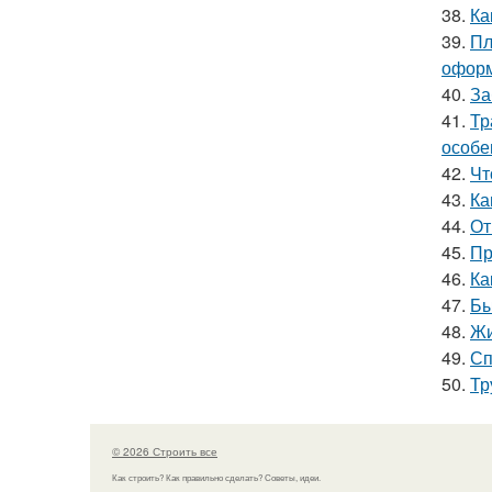
38.
Ка
39.
Пл
оформ
40.
За
41.
Тр
особе
42.
Чт
43.
Ка
44.
От
45.
Пр
46.
Ка
47.
Бы
48.
Жи
49.
Сп
50.
Тр
© 2026 Строить все
Как строить? Как правильно сделать? Советы, идеи.