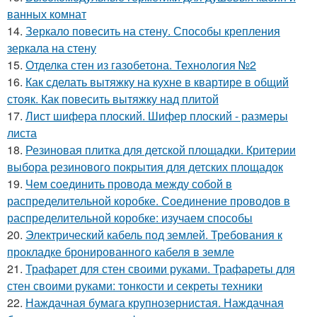
ванных комнат
14.
Зеркало повесить на стену. Способы крепления
зеркала на стену
15.
Отделка стен из газобетона. Технология №2
16.
Как сделать вытяжку на кухне в квартире в общий
стояк. Как повесить вытяжку над плитой
17.
Лист шифера плоский. Шифер плоский - размеры
листа
18.
Резиновая плитка для детской площадки. Критерии
выбора резинового покрытия для детских площадок
19.
Чем соединить провода между собой в
распределительной коробке. Соединение проводов в
распределительной коробке: изучаем способы
20.
Электрический кабель под землей. Требования к
прокладке бронированного кабеля в земле
21.
Трафарет для стен своими руками. Трафареты для
стен своими руками: тонкости и секреты техники
22.
Наждачная бумага крупнозернистая. Наждачная