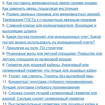
3.
Как поставить межкомнатные двери своими руками.
Как заменить дверь: пошаговая инструкция
4.
Размер дверных проемов для межкомнатных дверей.
Требования ГОСТа к стандартным дверным проемам
5.
Сливной клапан для водонагревателя. Входящие и
выходящие шланги
6.
Какая посуда подходит для индукционных плит. Какую
посуду можно использовать на индукционной плите?
7.
Линолеум на полу. По структуре
8.
Резиновые маты для детской площадки. Покрытие для
детских площадок из резиновой крошки
9.
Герметик для душевой кабины. Акриловый или
силиконовый герметик: что лучше для душевых кабин
10.
Туалет, как сделать. Туалеты без выгребной ямы
11.
Концентрат грунтовки глубокого проникновения.
Лучшие грунтовки глубокого проникновения
12.
Сколько сохнет лучший силиконовый герметик для
ванной. Сколько сохнет силиконовый герметик
13.
Высокомодульные герметики для душевых кабин и