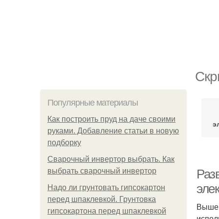
Скр
Популярные материалы
Как построить пруд на даче своими
э
руками. Добавление статьи в новую
подборку
Сварочный инвертор выбрать. Как
выбрать сварочный инвертор
Раз
эле
Надо ли грунтовать гипсокартон
перед шпаклевкой. Грунтовка
Выше 
гипсокартона перед шпаклевкой
испол