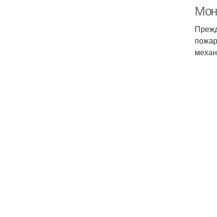
Мон
Прежд
пожар
механ