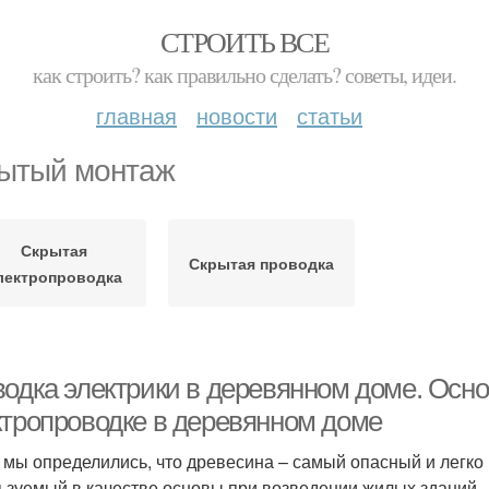
СТРОИТЬ ВСЕ
как строить? как правильно сделать? советы, идеи.
главная
новости
статьи
ытый монтаж
Скрытая
Скрытая проводка
лектропроводка
водка электрики в деревянном доме. Осн
ктропроводке в деревянном доме
мы определились, что древесина – самый опасный и легк
ьзуемый в качестве основы при возведении жилых зданий.