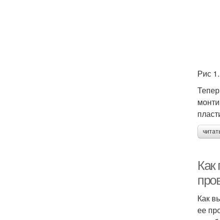
Рис 1
Тепер
монти
пласт
читат
Как
про
Как в
ее пр