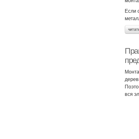
монта
Если 
метал
читат
Пра
пре
Монта
дерев
Поэто
вся э