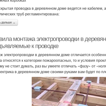
жных коробках
скрытая проводка в деревянном доме ведется не кабелем,
лических труб регламентирована:
ь дальше →
вила монтажа электропроводки в деревян
дъявляемые к проводке
ж электропроводки в деревянном доме отличается особенны
а относятся к категории пожароопасных, то и условия прок
му не стоит думать, раз вы умеете отличать «фазу» от «нол
лектрика в деревянном доме своими руками вам будет по пл