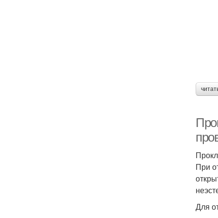
читат
Про
про
Прокл
При о
откры
неэст
Для о