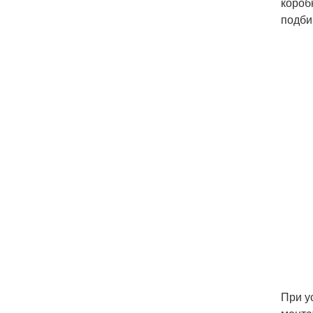
короб
подби
При у