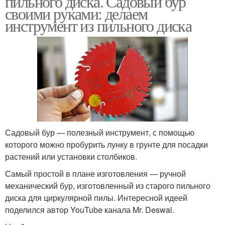
пильного диска. Садовый бур
своими руками: делаем
инструмент из пильного диска
Бур для копания
Бур из диска
Спиральный бур
Бур для столбов
Садовый бур — полезный инструмент, с помощью
которого можно пробурить лунку в грунте для посадки
Ручной бур
Самодельный бур
растений или установки столбиков.
Самый простой в плане изготовления — ручной
механический бур, изготовленный из старого пильного
диска для циркулярной пилы. Интересной идеей
Бур из трубы
Гидробур для бурения
поделился автор YouTube канала Mr. Deswal.