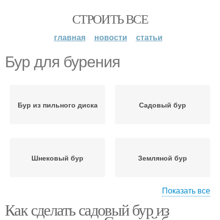
СТРОИТЬ ВСЕ
главная
новости
статьи
Бур для бурения
Бур из пильного диска
Садовый бур
Шнековый бур
Земляной бур
Показать все
Как сделать садовый бур из
Бур с возвратным
Бур для земляных
механизмом
работ