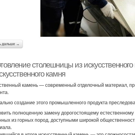
ь дальше →
отовление столешницы из искусственного
скусственного камня
ственный камень — современный отделочный материал, п
нта.
ально создание этого промышленного продукта преследова
овить полноценную замену дорогостоящему естественному 
нных из горных пород, доступными широкой общественност
иала.
ившийся в итоге искусственный камень — это сложносостав