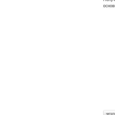
основ
читат