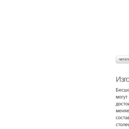
читат
Изг
Бесшо
могут
досто
меняе
соста
столе