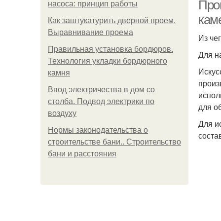
Про
насоса: принцип работы
кам
Как заштукатурить дверной проем.
Выравнивание проема
Из че
Правильная установка бордюров.
Для н
Технология укладки бордюрного
Искус
камня
произ
Ввод электричества в дом со
испол
столба. Подвод электрики по
для о
воздуху
Для и
Нормы законодательства о
соста
строительстве бани.. Строительство
бани и расстояния