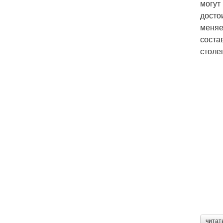
могут
досто
меняе
соста
столе
читат