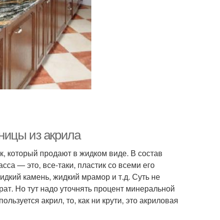
ницы из акрила
, который продают в жидком виде. В состав
са — это, все-таки, пластик со всеми его
дкий камень, жидкий мрамор и т.д. Суть не
ат. Но тут надо уточнять процент минеральной
льзуется акрил, то, как ни крути, это акриловая