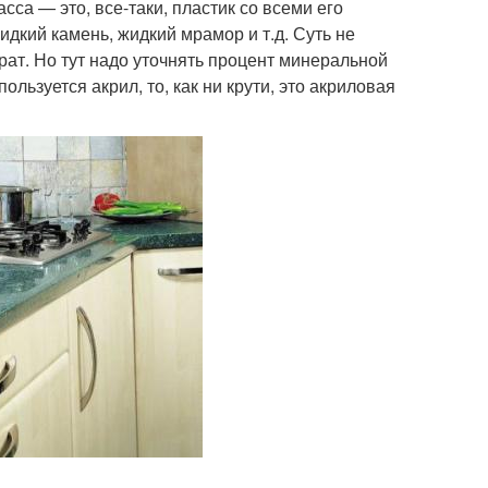
са — это, все-таки, пластик со всеми его
дкий камень, жидкий мрамор и т.д. Суть не
ат. Но тут надо уточнять процент минеральной
льзуется акрил, то, как ни крути, это акриловая