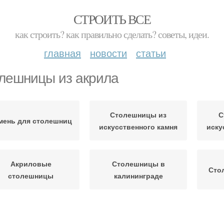
СТРОИТЬ ВСЕ
как строить? как правильно сделать? советы, идеи.
главная
новости
статьи
лешницы из акрила
Столешницы из
С
мень для столешниц
искусственного камня
иску
Акриловые
Столешницы в
Сто
столешницы
калининграде
Столешницы из
Столешницы на заказ
Ст