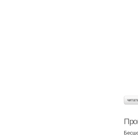
читат
Про
Бесшо