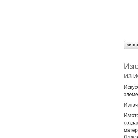
читат
Изг
из и
Искус
элеме
Изнач
Изгот
созда
матер
Получ