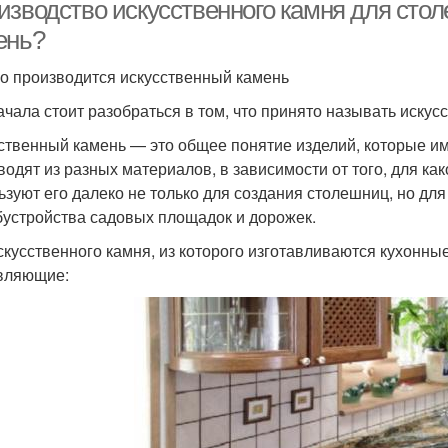
акрилового камня
изводство искусственного камня для стол
ень?
го производится искусственный камень
ачала стоит разобраться в том, что принято называть искус
ственный камень — это общее понятие изделий, которые и
водят из разных материалов, в зависимости от того, для ка
ьзуют его далеко не только для создания столешниц, но для
бустройства садовых площадок и дорожек.
скусственного камня, из которого изготавливаются кухонн
вляющие: