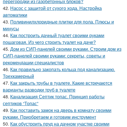
перегородки из газобетонных блоков?
42.
Насос с защитой от сухого хода. Настройка
автоматики
43.
Поливинилхлоридные плитки для пола. Плюсы и
минусы
44.
Как построить дачный туалет своими руками
пошаговая. Из чего строить туалет на даче?
45.
Дом из СИП-панелей своими руками. Строим дом из
СИП-панелей своими руками: секреты, советы и
рекомендации специалистов
46.
Как правильно закопать кольца под канализацию.
Трехкамерный
47.
Как закрыть трубы в туалете. Какие встречаются
варианты разводки труб в туалете
48.
Канализация Септик топас. Принцип работы
септиков “Топас”
49.
Как поставить замок на дверь в комнату своими
руками. Приобретаем и готовим инструмент
50.
Как обустроить пруд на дачном участке своими