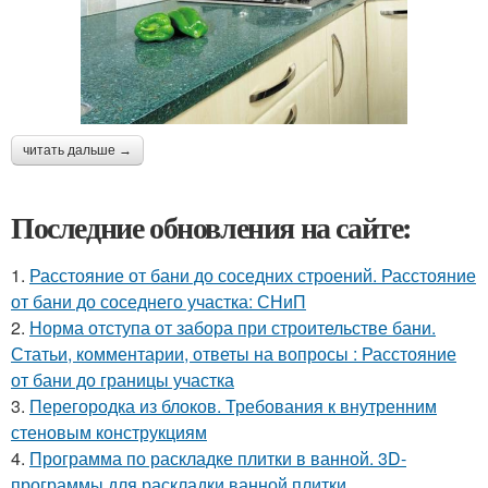
читать дальше →
Последние обновления на сайте:
1.
Расстояние от бани до соседних строений. Расстояние
от бани до соседнего участка: СНиП
2.
Норма отступа от забора при строительстве бани.
Статьи, комментарии, ответы на вопросы : Расстояние
от бани до границы участка
3.
Перегородка из блоков. Требования к внутренним
стеновым конструкциям
4.
Программа по раскладке плитки в ванной. 3D-
программы для раскладки ванной плитки