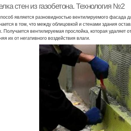
елка стен из газобетона. Технология №2
способ является разновидностью вентилируемого фасада дл
чается в том, что между облицовкой и стенами здания остав
х. Получается вентилируемая прослойка, которая удаляет 
няя их от негативного воздействия влаги.