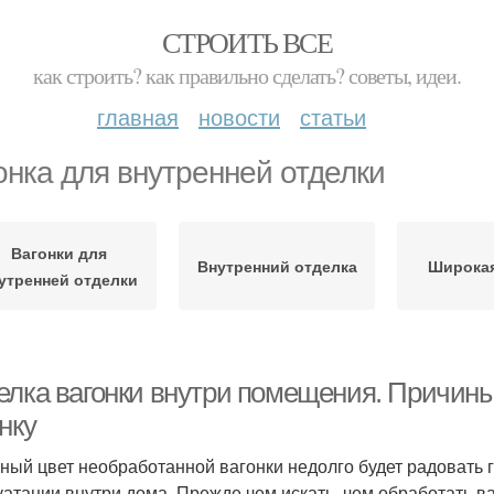
СТРОИТЬ ВСЕ
как строить? как правильно сделать? советы, идеи.
главная
новости
статьи
онка для внутренней отделки
Вагонки для
Внутренний отделка
Широкая
утренней отделки
елка вагонки внутри помещения. Причины
нку
ный цвет необработанной вагонки недолго будет радовать г
уатации внутри дома. Прежде чем искать, чем обработать в