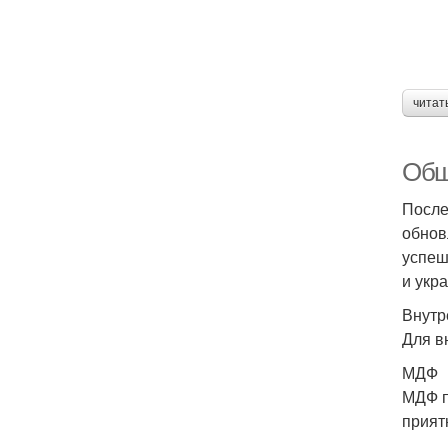
читат
Обш
После
обнов
успеш
и укр
Внутр
Для в
МДФ
МДФ п
прият