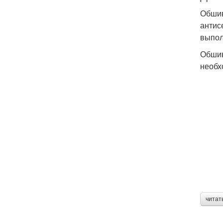
Обшив
антис
выпол
Обшив
необх
читат