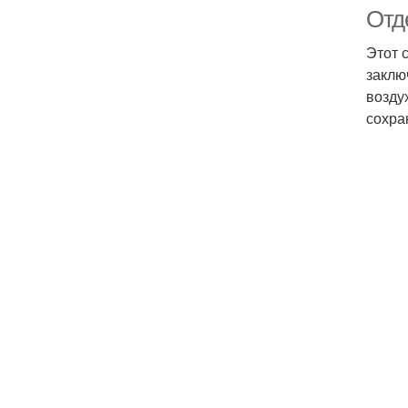
Отд
Этот 
заклю
возду
сохра