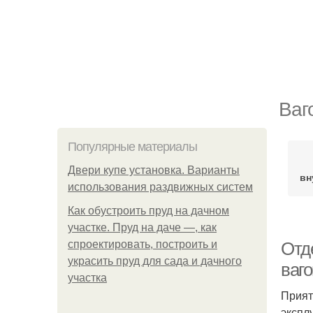
Ваг
Популярные материалы
Двери купе установка. Варианты
вн
использования раздвижных систем
Как обустроить пруд на дачном
участке. Пруд на даче —, как
спроектировать, построить и
Отд
украсить пруд для сада и дачного
ваго
участка
Прият
экспл