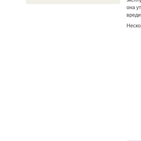
она у
вреди
Неско