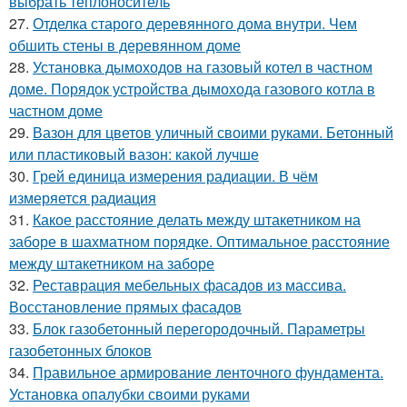
выбрать теплоноситель
27.
Отделка старого деревянного дома внутри. Чем
обшить стены в деревянном доме
28.
Установка дымоходов на газовый котел в частном
доме. Порядок устройства дымохода газового котла в
частном доме
29.
Вазон для цветов уличный своими руками. Бетонный
или пластиковый вазон: какой лучше
30.
Грей единица измерения радиации. В чём
измеряется радиация
31.
Какое расстояние делать между штакетником на
заборе в шахматном порядке. Оптимальное расстояние
между штакетником на заборе
32.
Реставрация мебельных фасадов из массива.
Восстановление прямых фасадов
33.
Блок газобетонный перегородочный. Параметры
газобетонных блоков
34.
Правильное армирование ленточного фундамента.
Установка опалубки своими руками