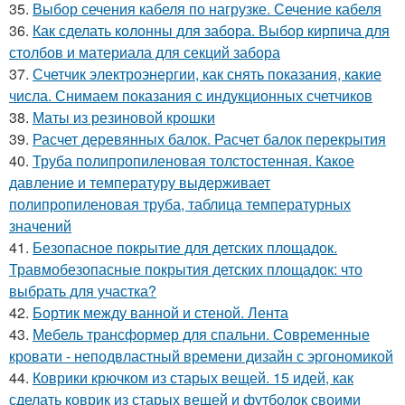
35.
Выбор сечения кабеля по нагрузке. Сечение кабеля
36.
Как сделать колонны для забора. Выбор кирпича для
столбов и материала для секций забора
37.
Счетчик электроэнергии, как снять показания, какие
числа. Снимаем показания с индукционных счетчиков
38.
Маты из резиновой крошки
39.
Расчет деревянных балок. Расчет балок перекрытия
40.
Труба полипропиленовая толстостенная. Какое
давление и температуру выдерживает
полипропиленовая труба, таблица температурных
значений
41.
Безопасное покрытие для детских площадок.
Травмобезопасные покрытия детских площадок: что
выбрать для участка?
42.
Бортик между ванной и стеной. Лента
43.
Мебель трансформер для спальни. Современные
кровати - неподвластный времени дизайн с эргономикой
44.
Коврики крючком из старых вещей. 15 идей, как
сделать коврик из старых вещей и футболок своими