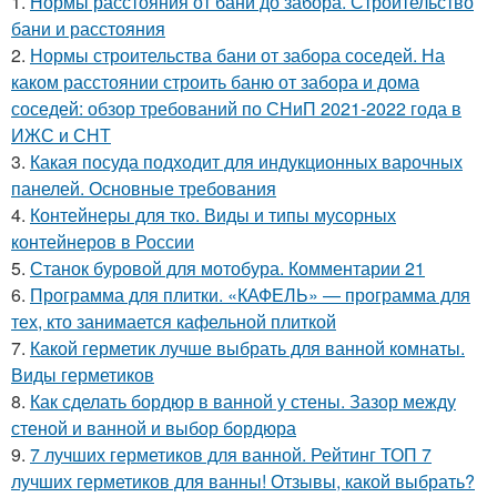
1.
Нормы расстояния от бани до забора. Строительство
бани и расстояния
2.
Нормы строительства бани от забора соседей. На
каком расстоянии строить баню от забора и дома
соседей: обзор требований по СНиП 2021-2022 года в
ИЖС и СНТ
3.
Какая посуда подходит для индукционных варочных
панелей. Основные требования
4.
Контейнеры для тко. Виды и типы мусорных
контейнеров в России
5.
Станок буровой для мотобура. Комментарии 21
6.
Программа для плитки. «КАФЕЛЬ» — программа для
тех, кто занимается кафельной плиткой
7.
Какой герметик лучше выбрать для ванной комнаты.
Виды герметиков
8.
Как сделать бордюр в ванной у стены. Зазор между
стеной и ванной и выбор бордюра
9.
7 лучших герметиков для ванной. Рейтинг ТОП 7
лучших герметиков для ванны! Отзывы, какой выбрать?