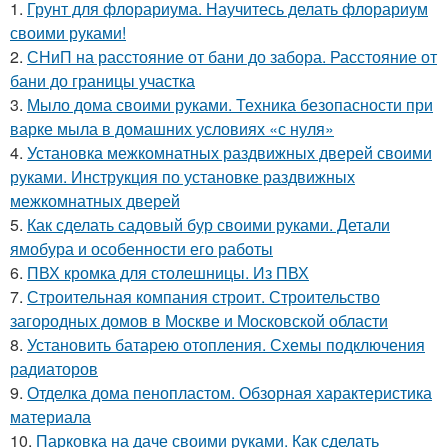
1.
Грунт для флорариума. Научитесь делать флорариум
своими руками!
2.
СНиП на расстояние от бани до забора. Расстояние от
бани до границы участка
3.
Мыло дома своими руками. Техника безопасности при
варке мыла в домашних условиях «с нуля»
4.
Установка межкомнатных раздвижных дверей своими
руками. Инструкция по установке раздвижных
межкомнатных дверей
5.
Как сделать садовый бур своими руками. Детали
ямобура и особенности его работы
6.
ПВХ кромка для столешницы. Из ПВХ
7.
Строительная компания строит. Строительство
загородных домов в Москве и Московской области
8.
Установить батарею отопления. Схемы подключения
радиаторов
9.
Отделка дома пенопластом. Обзорная характеристика
материала
10.
Парковка на даче своими руками. Как сделать