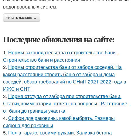
водопроводных систем.
читать дальше →
Последние обновления на сайте:
1.
Нормы законодательства о строительстве бани..
Строительство бани и расстояния
2.
Нормы строительства бани от забора соседей. На
каком расстоянии строить баню от забора и дома
соседей: обзор требований по СНиП 2021-2022 года в
ИЖС и СНТ
3.
Норма отступа от забора при строительстве бани.
Статьи, комментарии, ответы на вопросы : Расстояние
от бани до границы участка
4.
Сифон для раковины, какой выбрать. Размеры
сифона для раковины
5.
Пол в гараже своими руками. Заливка бетона