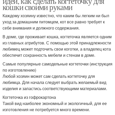
идей, как сделать когтеточку для
кошки своими руками
Каждому хозяину известно, что каким бы легким ни был
уход за домашним питомцем, кот все равно требует к
Домики из картона
Уютный домик
себе внимания и должного содержания.
В доме, где проживает кошка, когтеточка является одним
из главных атрибутов. С помощью этой принадлежности
Минималистичный
любимец может подточить свои коготки, а владелец кота
Домик с лужайкой
домик
обеспечит сохранность мебели и стенам в доме.
Самые популярные самодельные когтеточки (инструкция
по изготовлению)
Домик из картонной
Любой хозяин может сам сделать когтеточку для
Аккуратный домик
коробки
любимца. Для начала следует выбрать желаемый вид
изделия и запастись соответствующими материалами.
Когтеточка из гофрокартона
Такой вид наиболее экономный и экологичный, для ее
Лежанка для кошки
Уличный домик
изготовления не потребуется много времени.