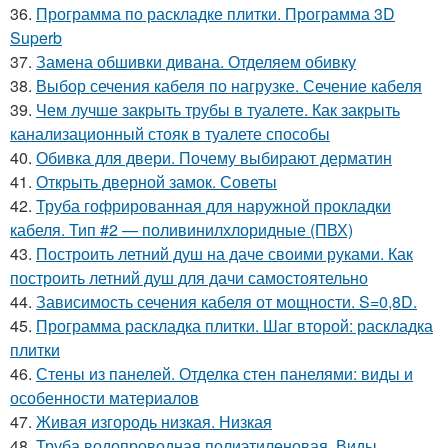
36.
Программа по раскладке плитки. Программа 3D
Superb
37.
Замена обшивки дивана. Отделяем обивку
38.
Выбор сечения кабеля по нагрузке. Сечение кабеля
39.
Чем лучше закрыть трубы в туалете. Как закрыть
канализационный стояк в туалете способы
40.
Обивка для двери. Почему выбирают дерматин
41.
Открыть дверной замок. Советы
42.
Труба гофрированная для наружной прокладки
кабеля. Тип #2 — поливинилхлоридные (ПВХ)
43.
Построить летний душ на даче своими руками. Как
построить летний душ для дачи самостоятельно
44.
Зависимость сечения кабеля от мощности. S=0,8D.
45.
Программа раскладка плитки. Шаг второй: раскладка
плитки
46.
Стены из панелей. Отделка стен панелями: виды и
особенности материалов
47.
Живая изгородь низкая. Низкая
48.
Труба водопроводная полиэтиленовая. Виды