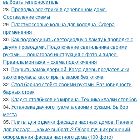
выбрать теплоноситель
28.
Проводка электрики в деревянном доме.
Составление схемы
29.
Пластмассовые кольца для колодца. Сфера
применения
30.
Как подсоединить светодиодную лампу к проводке с
двумя проводами. Подключение светильника своими
руками — пошаговая инструкция с фото и видео.
Правила монтажа + схема подключения
31.
Вскрыть замок дверной. Когда дверь предательски
захлопнулась: как открыть замок без ключа
32.
Стол барная стойка своими руками. Разновидности
барных стоек
33.
Кладка столбиков из кирпича. Техника кладки столбов
34.
Установка дачного туалета своими руками. Выбор
места
35.
Плиты для отделки фасадов частных домов. Панели
для фасада –, какие выбрать? Обзор лучших решений,
оформления фасада частного дома (100 фото)