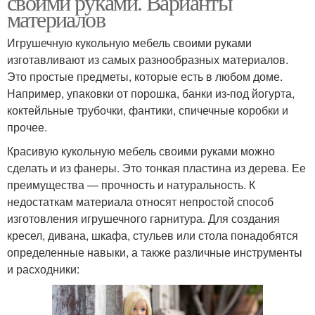
своими руками. Варианты
материалов
Игрушечную кукольную мебель своими руками
Мебель для кукольного
изготавливают из самых разнообразных материалов.
Домик из картона
домика
Это простые предметы, которые есть в любом доме.
Например, упаковки от порошка, банки из-под йогурта,
коктейльные трубочки, фантики, спичечные коробки и
прочее.
Плетеная мебель
Мебель для кукол
Красивую кукольную мебель своими руками можно
сделать и из фанеры. Это тонкая пластина из дерева. Ее
преимущества — прочность и натуральность. К
недостаткам материала относят непростой способ
изготовления игрушечного гарнитура. Для создания
кресел, дивана, шкафа, стульев или стола понадобятся
определенные навыки, а также различные инструменты
и расходники: