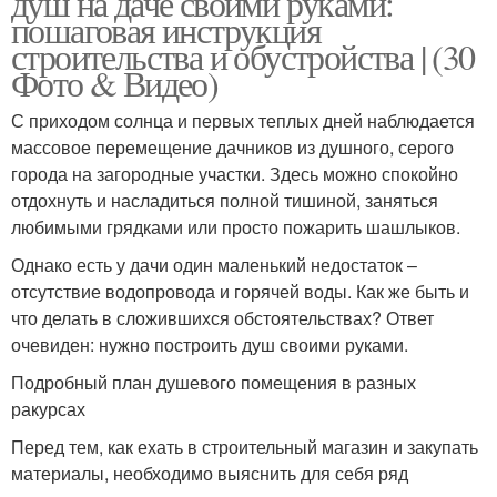
душ на даче своими руками:
пошаговая инструкция
строительства и обустройства | (30
Фото & Видео)
Садовый душ
Зимний душ
С приходом солнца и первых теплых дней наблюдается
массовое перемещение дачников из душного, серого
города на загородные участки. Здесь можно спокойно
отдохнуть и насладиться полной тишиной, заняться
Материалы для летнего
Деревянный душ
любимыми грядками или просто пожарить шашлыков.
душа
Однако есть у дачи один маленький недостаток –
отсутствие водопровода и горячей воды. Как же быть и
что делать в сложившихся обстоятельствах? Ответ
Душ для дачи
Душ на дачу
очевиден: нужно построить душ своими руками.
Подробный план душевого помещения в разных
ракурсах
Перед тем, как ехать в строительный магазин и закупать
Душ из профиля
Лейка для душа
материалы, необходимо выяснить для себя ряд