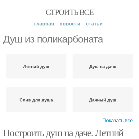
СТРОИТЬ ВСЕ
главная
новости
статьи
Душ из поликарбоната
Летний душ
Душ на даче
Слив для душа
Дачный душ
Показать все
Построить душ на даче. Летний
Душ с раздевалкой
Уличный душ