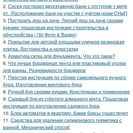
2.
Сосед построил двухэтажную баню с отступом 1 метр
от.. Расположение бани на участке с учётом норм СНиП
3.
Построить душ на даче. Летний душ на даче своими
руками: пошаговая инструкция строительства и
обустройства | (30 Фото & Видео)
4.
Покрытие для детской площадки уличное резиновая
плитка. Достоинства и недостатки
5.
Арматура сетка для фундамента. Что это такое?
6.
Что лучше бордюрная лента или пластиковый уголок
для ванны. Разновидности бордюров
7.
Простая инструкция по сборке самодельного ручного
бура. Изготовление винтового бура
8.
Ручной бур своими руками. Конструкции и применение
9.
Садовый бур из стёртого алмазного круга. Пошаговая
инструкция по изготовлению садового бура
10.
Блок автоматов в квартиру. Какие боксы существуют
11.
Средства для удаления силиконового герметика с
ванной. Механический способ