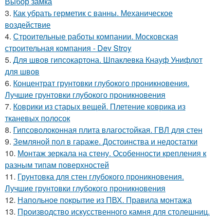
Выбор замка
3.
Как убрать герметик с ванны. Механическое
воздействие
4.
Строительные работы компании. Московская
строительная компания - Dev Stroy
5.
Для швов гипсокартона. Шпаклевка Кнауф Унифлот
для швов
6.
Концентрат грунтовки глубокого проникновения.
Лучшие грунтовки глубокого проникновения
7.
Коврики из старых вещей. Плетение коврика из
тканевых полосок
8.
Гипсоволоконная плита влагостойкая. ГВЛ для стен
9.
Земляной пол в гараже. Достоинства и недостатки
10.
Монтаж зеркала на стену. Особенности крепления к
разным типам поверхностей
11.
Грунтовка для стен глубокого проникновения.
Лучшие грунтовки глубокого проникновения
12.
Напольное покрытие из ПВХ. Правила монтажа
13.
Производство искусственного камня для столешниц.