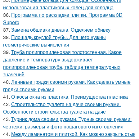
использования пластиковых колец для колодца
36.
Программа по раскладке плитки. Программа 3D
Superb
37.
Замена обшивки дивана. Отделяем обивку
38.
Площадь круглой трубы. Для чего нужны
геометрические вычисления
39.
Труба полипропиленовая толстостенная. Какое
давление и температуру выдерживает
полипропиленовая труба, таблица температурных
значений
40.
Ленивые грядки своими руками. Как сделать умные
грядки своими руками
41.
Откосы окна из пластика. Преимущества пластика
42.
Строительство туалета на даче своими руками.
Особенности строительства туалета на даче
43.
Турник дома своими руками. Турник своими руками:
чертежи, размеры и фото пошагового изготовления
44.
Между ламинатом и плиткой. Как можно закрыть стык