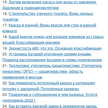
15.
Датчик включения насоса для воды от давления.
Давление в гидроаккумуляторе
16.
Строительство уличного туалета. Виды дачных
туалетов
17.
Краска в ванной. Виды красок для стен в ванной
комнате
18.
Какой крючок нужен для вязания ковриков из старых
вещей. Классификация крючков
19.
Зернистость р80, что это. Основная классификация
20.
Установка батарей отопления своими руками.
Правила расположения батареи и схемы подключения
21.
Теплоплекс утеплитель характеристики. Утеплитель
пеноплекс (ЭПС) — характеристики, область
применения и монтаж
22.
Как прикрепить потолочный карниз к натяжному
потолку с закладной. Потолочные карнизы
23.
Подрядчик и субподрядчик в чем разница. Услуги
генподряда 2022 г.
24.
Как вставить врезной замок в деревянную дверь.