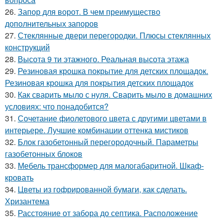
26.
Запор для ворот. В чем преимущество
дополнительных запоров
27.
Стеклянные двери перегородки. Плюсы стеклянных
конструкций
28.
Высота 9 ти этажного. Реальная высота этажа
29.
Резиновая крошка покрытие для детских площадок.
Резиновая крошка для покрытия детских площадок
30.
Как сварить мыло с нуля. Сварить мыло в домашних
условиях: что понадобится?
31.
Сочетание фиолетового цвета с другими цветами в
интерьере. Лучшие комбинации оттенка мистиков
32.
Блок газобетонный перегородочный. Параметры
газобетонных блоков
33.
Мебель трансформер для малогабаритной. Шкаф-
кровать
34.
Цветы из гофрированной бумаги, как сделать.
Хризантема
35.
Расстояние от забора до септика. Расположение