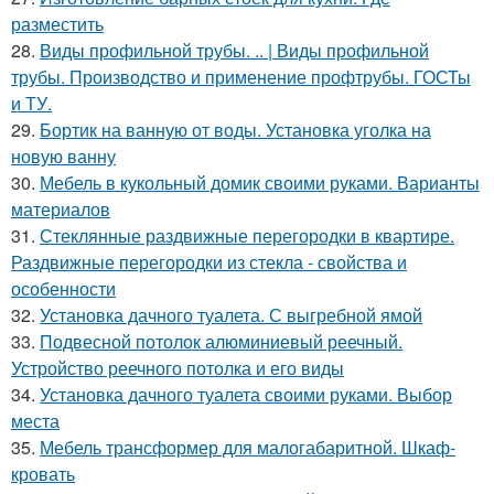
разместить
28.
Виды профильной трубы. .. | Виды профильной
трубы. Производство и применение профтрубы. ГОСТы
и ТУ.
29.
Бортик на ванную от воды. Установка уголка на
новую ванну
30.
Мебель в кукольный домик своими руками. Варианты
материалов
31.
Стеклянные раздвижные перегородки в квартире.
Раздвижные перегородки из стекла - свойства и
особенности
32.
Установка дачного туалета. С выгребной ямой
33.
Подвесной потолок алюминиевый реечный.
Устройство реечного потолка и его виды
34.
Установка дачного туалета своими руками. Выбор
места
35.
Мебель трансформер для малогабаритной. Шкаф-
кровать