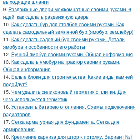
выходящие шланги
9.
Раздвижные двери межкомнатные своими руками. 6
идей, как сделать раздвижную дверь
10.
Как сделать бур для столбов своими руками. Как
сделать самодельный земляной бур (ямобур, землебур)
11.
Как сделать садовый бур своими руками. Детали
ямобура и особенности его работы
12.
Ручной ямобур своими руками. Общая информация
13.
Как сделать ямобур на трактор своими руками.
Общая информация
14.
Белые блоки для строительства. Какие виды камней
подойдут?
15.
Чем удалить силиконовый герметик с плитки. Для
чего используется герметик
16.
Установить батарею отопления. Схемы подключения
радиаторов
17.
Сетка арматурная для фундамента. Сетка для
армирования
18.
Крепление карниза для штор к потолку. Вариант №1