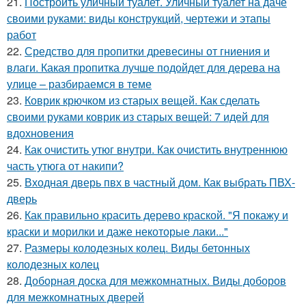
21.
Построить уличный туалет. Уличный туалет на даче
своими руками: виды конструкций, чертежи и этапы
работ
22.
Средство для пропитки древесины от гниения и
влаги. Какая пропитка лучше подойдет для дерева на
улице – разбираемся в теме
23.
Коврик крючком из старых вещей. Как сделать
своими руками коврик из старых вещей: 7 идей для
вдохновения
24.
Как очистить утюг внутри. Как очистить внутреннюю
часть утюга от накипи?
25.
Входная дверь пвх в частный дом. Как выбрать ПВХ-
дверь
26.
Как правильно красить дерево краской. "Я покажу и
краски и морилки и даже некоторые лаки..."
27.
Размеры колодезных колец. Виды бетонных
колодезных колец
28.
Доборная доска для межкомнатных. Виды доборов
для межкомнатных дверей