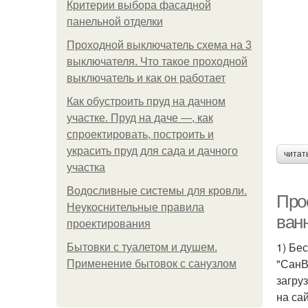
Критерии выбора фасадной
панельной отделки
Проходной выключатель схема на 3
выключателя. Что такое проходной
выключатель и как он работает
Как обустроить пруд на дачном
участке. Пруд на даче —, как
спроектировать, построить и
украсить пруд для сада и дачного
читат
участка
Водосливные системы для кровли.
Про
Неукоснительные правила
ван
проектирования
1) Бе
Бытовки с туалетом и душем.
"СанВ
Применение бытовок с санузлом
загру
на са