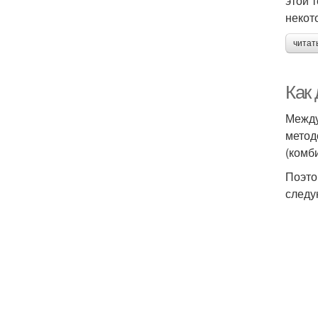
этой 
некот
читат
Как
Между
метод
(комб
Поэто
следу