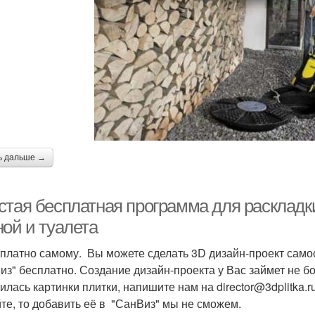
ь дальше →
стая бесплатная программа для раскладки
ной и туалета
сплатно самому. Вы можете сделать 3D дизайн-проект сам
из" бесплатно. Создание дизайн-проекта у Вас займет не б
зилась картинки плитки, напишите нам на director@3dplitka.
йте, то добавить её в "СанВиз" мы не сможем.