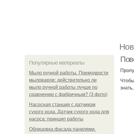
Нов
Пов
Популярные материалы
Пропу
Мыло ручной работы. Премудрости
Чтобы
мыловаров: действительно ли
знать
мыло ручной работы лучше по
сравнению с фабричным? (3 фото)
Насосная станция с датчиком
сухого хода. Датчик сухого хода для
насоса: принцип работы
Облицовка фасада панелями.