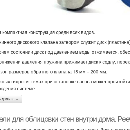
 компактная конструкция среди всех видов.
жинного дискового клапана затвором служит диск (пластин
очем состоянии диск под давлением воды отжимается, обе
онижении давления пружина прижимает диск к седлу, перек
зон размеров обратного клапана 15 мм – 200 мм.
жных гидросистемах при остановке насоса может произойти
ждения системе.
ь дальше →
ели для облицовки стен внутри дома. Рее
 небольшую ширину, но значительную длину. Друг с другом