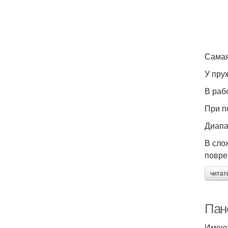
Самая
У пру
В раб
При п
Диапа
В сло
повре
читат
Пан
Имеют