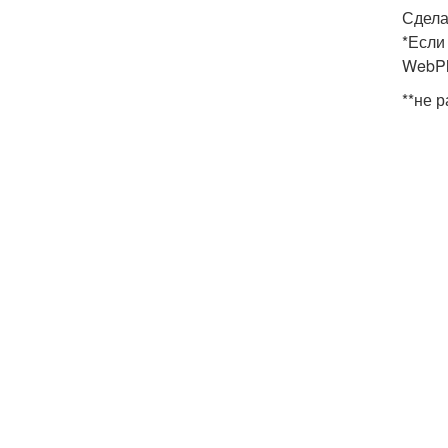
Сдела
*Если
WebPla
**не 