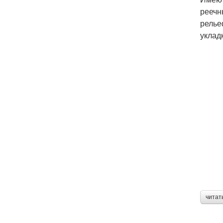
реечн
релье
уклад
читат