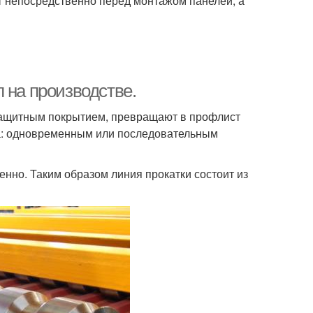
ут непосредственно перед монтажом панелей, а
 на производстве.
 защитным покрытием, превращают в профлист
ба: одновременным или последовательным
нно. Таким образом линия прокатки состоит из