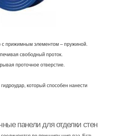
а) с прижимным элементом – пружиной.
спечивая свободный проток.
рывая проточное отверстие.
 гидроудар, который способен нанести
чные панели для отделки стен
 соединяются по принципу шип-паз. Есть