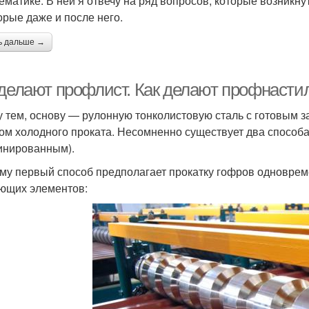
тематике. В ней я отвечу на ряд вопросов, которые возникн
орые даже и после него.
ь дальше →
 делают профлист. Как делают профнастил
 тем, основу — рулонную тонколистовую сталь с готовым
ом холодного проката. Несомненно существует два спосо
инированным).
му первый способ предполагает прокатку гофров одновреме
ющих элементов: