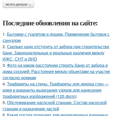
читать дальше →
Последние обновления на сайте:
1.
Бытовки с туалетом и душем. Применение бытовок с
санузлом
2.
Сколько надо отступить от забора при строительстве
бани. Законодательные и реальные различия между
ИЖС, СНТ и ДНО
3.
Фото на каком расстоянии строить баню от забора и
дома соседей. Расстояния между объектами на участке
согласно нормам
4.
Трафареты на стены. Трафареты для декора стен —
идеи и варианты вырезания узоров для нанесения
трафаретных изображений (125 фото)
5.
Обслуживание насосной станции. Состав насосной
станции и назначение частей
6.
Какая посуда подходит для индукционных варочных