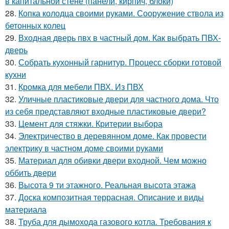
в капитальной стене (панели, кирпич, блоки)
28.
Копка колодца своими руками. Сооружение ствола из
бетонных колец
29.
Входная дверь пвх в частный дом. Как выбрать ПВХ-
дверь
30.
Собрать кухонный гарнитур. Процесс сборки готовой
кухни
31.
Кромка для мебели ПВХ. Из ПВХ
32.
Уличные пластиковые двери для частного дома. Что
из себя представляют входные пластиковые двери?
33.
Цемент для стяжки. Критерии выбора
34.
Электричество в деревянном доме. Как провести
электрику в частном доме своими руками
35.
Материал для обивки двери входной. Чем можно
оббить двери
36.
Высота 9 ти этажного. Реальная высота этажа
37.
Доска композитная террасная. Описание и виды
материала
38.
Труба для дымохода газового котла. Требования к