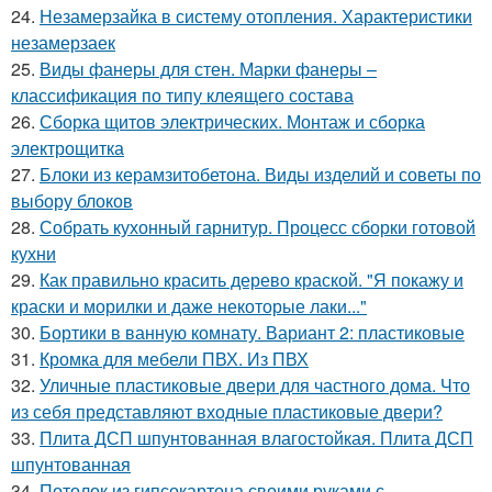
24.
Незамерзайка в систему отопления. Характеристики
незамерзаек
25.
Виды фанеры для стен. Марки фанеры –
классификация по типу клеящего состава
26.
Сборка щитов электрических. Монтаж и сборка
электрощитка
27.
Блоки из керамзитобетона. Виды изделий и советы по
выбору блоков
28.
Собрать кухонный гарнитур. Процесс сборки готовой
кухни
29.
Как правильно красить дерево краской. "Я покажу и
краски и морилки и даже некоторые лаки..."
30.
Бортики в ванную комнату. Вариант 2: пластиковые
31.
Кромка для мебели ПВХ. Из ПВХ
32.
Уличные пластиковые двери для частного дома. Что
из себя представляют входные пластиковые двери?
33.
Плита ДСП шпунтованная влагостойкая. Плита ДСП
шпунтованная
34.
Потолок из гипсокартона своими руками с