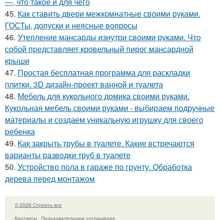
—, что такое и для чего
45.
Как ставить двери межкомнатные своими руками.
ГОСТы, допуски и неясные вопросы
46.
Утепление мансарды изнутри своими руками. Что
собой представляет кровельный пирог мансардной
крыши
47.
Простая бесплатная программа для раскладки
плитки. 3D дизайн-проект ванной и туалета
48.
Мебель для кукольного домика своими руками.
Кукольная мебель своими руками - выбираем подручные
материалы и создаем уникальную игрушку для своего
ребенка
49.
Как закрыть трубы в туалете. Какие встречаются
варианты разводки труб в туалете
50.
Устройство пола в гараже по грунту. Обработка
дерева перед монтажом
© 2026 Строить все
Контакты
Пользовательское соглашение