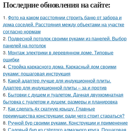
Последние обновления на сайте:
1.
Фото на каком расстоянии строить баню от забора и
дома соседей. Расстояния между объектами на участке
согласно нормам
2.
Подвесной потолок своими руками из панелей. Выбор
панелей на потолок
3.
Монтаж электрики в деревянном доме. Типовые
ошибки
4.
Стройка каркасного дома. Каркасный дом своими
руками: пошаговая инструкция
5.
Какой адаптер лучше для индукционной плиты.
Адаптер для индукционной плиты – за и против
6.
Бытовки с душем и туалетом. Дачная двухкомнатная
бытовка с туалетом и душем: размеры и планировка
7.
Как сделать 4х скатную крышу. Главные
преимущества конструкции: ради чего стоит стараться?
8.
Ручной бур своими руками. Конструкции и применение
9.
Садовый бур из стёртого алмазного круга. Пошаговая