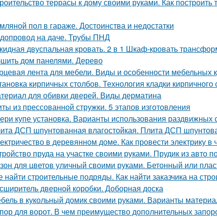
роительство террасы к дому своими руками. Как построить т
мляной пол в гараже. Достоинства и недостатки
допровод на даче. Трубы ПНД
кидная двуспальная кровать. 2 в 1 Шкаф-кровать трансформ
шить дом панелями. Дерево
рцевая лента для мебели. Виды и особенности мебельных 
тановка кирпичных столбов. Технология кладки кирпичного 
териал для обивки дверей. Виды дерматина
ты из прессованной стружки. 5 этапов изготовления
ери купе установка. Варианты использования раздвижных 
ита ДСП шпунтованная влагостойкая. Плита ДСП шпунтов
ектричество в деревянном доме. Как провести электрику в
тройство пруда на участке своими руками. Прудик из авто п
зон для цветов уличный своими руками. Бетонный или плас
е найти строительные подряды. Как найти заказчика на стро
сширитель дверной коробки. Доборная доска
бель в кукольный домик своими руками. Варианты материа
пор для ворот. В чем преимущество дополнительных запор