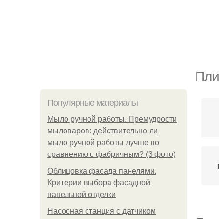
Пли
Популярные материалы
Мыло ручной работы. Премудрости
мыловаров: действительно ли
мыло ручной работы лучше по
сравнению с фабричным? (3 фото)
Облицовка фасада панелями.
Критерии выбора фасадной
панельной отделки
Насосная станция с датчиком