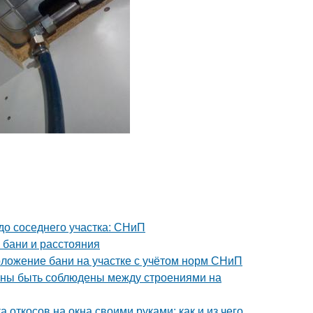
 до соседнего участка: СНиП
 бани и расстояния
оложение бани на участке с учётом норм СНиП
лжны быть соблюдены между строениями на
 откосов на окна своими руками: как и из чего