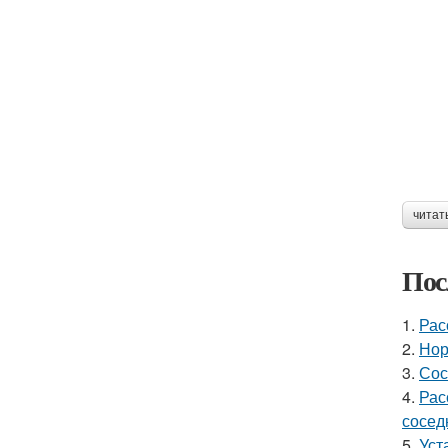
читат
Пос
1.
Рас
2.
Нор
3.
Сос
4.
Рас
сосед
5.
Уст