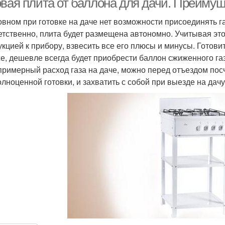
овая плита от баллона для дачи. Преимущ
овном при готовке на даче нет возможности присоединять г
етственно, плита будет размещена автономно. Учитывая это
укцией к прибору, взвесить все его плюсы и минусы. Готови
е, дешевле всегда будет приобрести баллон сжиженного газ
примерный расход газа на даче, можно перед отъездом пос
олноценной готовки, и захватить с собой при выезде на дач