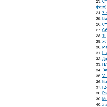
23.
Ст
фото)
24.
Зе
25.
Во
26.
От
27.
Об
28.
То
29.
Ус
30.
Ма
31.
Щи
32.
Дв
33.
Пл
34.
Эл
35.
Ус
36.
Ва
37.
Гд
38.
Ра
39.
Ме
40.
За