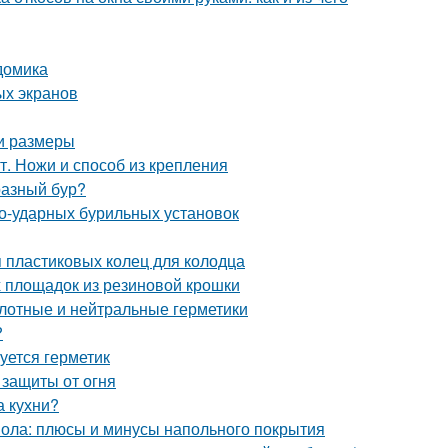
домика
ых экранов
 и размеры
т. Ножи и способ из крепления
разный бур?
о-ударных бурильных установок
 пластиковых колец для колодца
х площадок из резиновой крошки
лотные и нейтральные герметики
?
уется герметик
 защиты от огня
а кухни?
пола: плюсы и минусы напольного покрытия