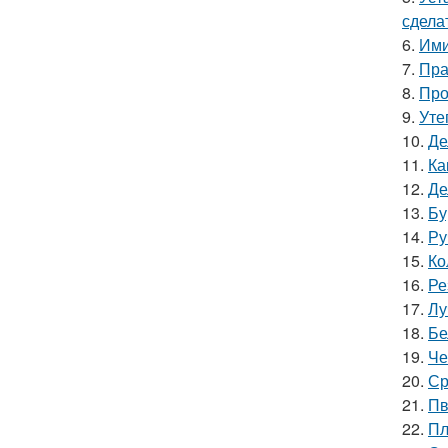
сдела
6.
Ими
7.
Пра
8.
Про
9.
Уте
10.
Де
11.
Ка
12.
Де
13.
Бу
14.
Ру
15.
Ко
16.
Ре
17.
Лу
18.
Бе
19.
Че
20.
Ср
21.
Пв
22.
Пл