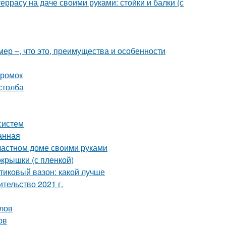
еррасу на даче своими руками: стойки и балки (с
ер –, что это, преимущества и особенности
кромок
столба
систем
анная
 частном доме своими руками
окрышки (с пленкой)
тиковый вазон: какой лучше
ительство 2021 г.
лов
ов