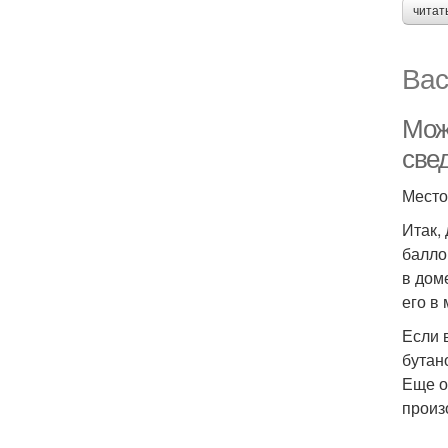
читат
Вас
Мож
све
Место
Итак,
балло
в дом
его в
Если 
бутан
Еще о
произ