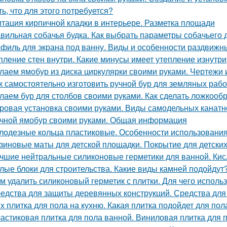
ть, что для этого потребуется?
тация кирпичной кладки в интерьере. Разметка площади
вильная собачья будка. Как выбрать параметры собачьего 
филь для экрана под ванну. Виды и особенности раздвижн
пление стен внутри. Какие минусы имеет утепление изнутри
лаем ямобур из диска циркулярки своими руками. Чертежи
к самостоятельно изготовить ручной бур для земляных рабо
лаем бур для столбов своими руками. Как сделать ложкооб
ровая установка своими руками. Виды самодельных канатн
чной ямобур своими руками. Общая информация
лодезные кольца пластиковые. Особенности использования
зиновые маты для детской площадки. Покрытие для детски
чшие нейтральные силиконовые герметики для ванной. Кис
лые блоки для строительства. Какие виды камней подойдут
м удалить силиконовый герметик с плитки. Для чего использ
едства для защиты деревянных конструкций. Средства для
х плитка для пола на кухню. Какая плитка подойдет для пол
астиковая плитка для пола ванной. Виниловая плитка для 